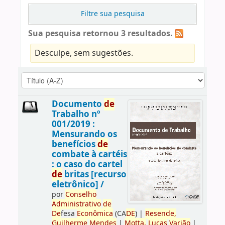
Filtre sua pesquisa
Sua pesquisa retornou 3 resultados.
Desculpe, sem sugestões.
Documento
de
Trabalho nº
001/2019 :
Mensurando os
benefícios
de
combate à cartéis
: o caso do cartel
de
britas [recurso
eletrônico] /
por
Conselho
Administrativo
de
De
fesa
Econômica
(CA
DE
)
|
Resen
de
,
Guilherme
Men
de
s
|
Motta,
Lucas
Varjão
|