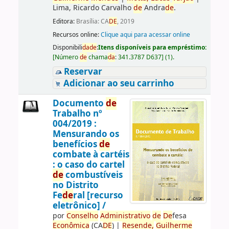
Lima, Ricardo Carvalho
de
Andra
de
.
Editora:
Brasília: CA
DE
, 2019
Recursos online:
Clique aqui para acessar online
Disponibili
da
de
:
Itens disponíveis para empréstimo:
[
Número
de
chama
da
:
341.3787 D637
]
(1).
Reservar
Adicionar ao seu carrinho
Documento
de
Trabalho nº
004/2019 :
Mensurando os
benefícios
de
combate à cartéis
: o caso do cartel
de
combustíveis
no Distrito
Fe
de
ral [recurso
eletrônico] /
por
Conselho
Administrativo
de
De
fesa
Econômica
(CA
DE
)
|
Resen
de
,
Guilherme