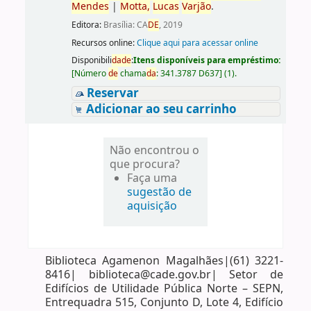
Men
de
s
|
Motta,
Lucas
Varjão
.
Editora:
Brasília: CA
DE
, 2019
Recursos online:
Clique aqui para acessar online
Disponibili
da
de
:
Itens disponíveis para empréstimo:
[
Número
de
chama
da
:
341.3787 D637
]
(1).
Reservar
Adicionar ao seu carrinho
Não encontrou o
que procura?
Faça uma
sugestão de
aquisição
Biblioteca Agamenon Magalhães|(61) 3221-
8416| biblioteca@cade.gov.br| Setor de
Edifícios de Utilidade Pública Norte – SEPN,
Entrequadra 515, Conjunto D, Lote 4, Edifício