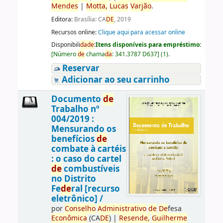
Men
de
s
|
Motta,
Lucas
Varjão
.
Editora:
Brasília: CA
DE
, 2019
Recursos online:
Clique aqui para acessar online
Disponibili
da
de
:
Itens disponíveis para empréstimo:
[
Número
de
chama
da
:
341.3787 D637
]
(1).
Reservar
Adicionar ao seu carrinho
Documento
de
Trabalho nº
004/2019 :
Mensurando os
benefícios
de
combate à cartéis
: o caso do cartel
de
combustíveis
no Distrito
Fe
de
ral [recurso
eletrônico] /
por
Conselho
Administrativo
de
De
fesa
Econômica
(CA
DE
)
|
Resen
de
,
Guilherme