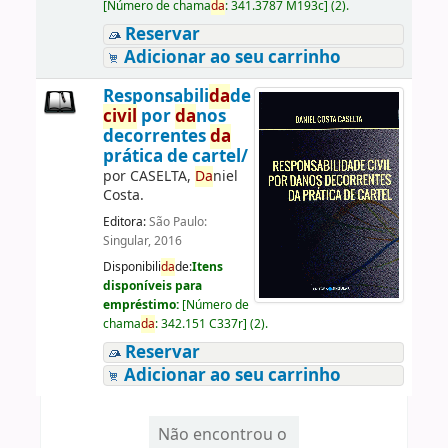
[
Número de chama
da
:
341.3787 M193c
]
(2).
Reservar
Adicionar ao seu carrinho
Responsabili
da
de
civil
por
da
nos
decorrentes
da
prática de cartel/
por
CASELTA,
Da
niel
Costa.
Editora:
São Paulo:
Singular, 2016
Disponibili
da
de:
Itens
disponíveis para
empréstimo:
[
Número de
chama
da
:
342.151 C337r
]
(2).
Reservar
Adicionar ao seu carrinho
Não encontrou o