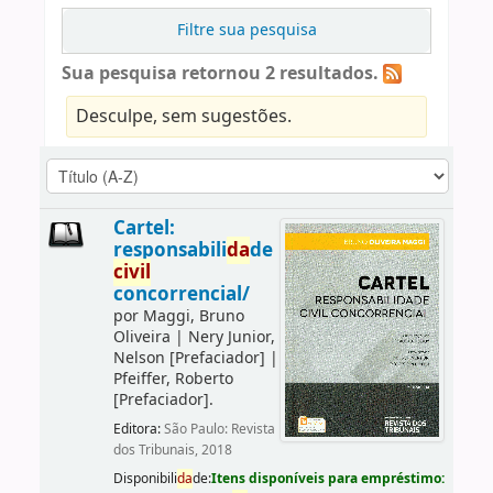
Filtre sua pesquisa
Sua pesquisa retornou 2 resultados.
Desculpe, sem sugestões.
Cartel:
responsabili
da
de
civil
concorrencial/
por
Maggi, Bruno
Oliveira
|
Nery Junior,
Nelson
[Prefaciador]
|
Pfeiffer, Roberto
[Prefaciador]
.
Editora:
São Paulo: Revista
dos Tribunais, 2018
Disponibili
da
de:
Itens disponíveis para empréstimo: