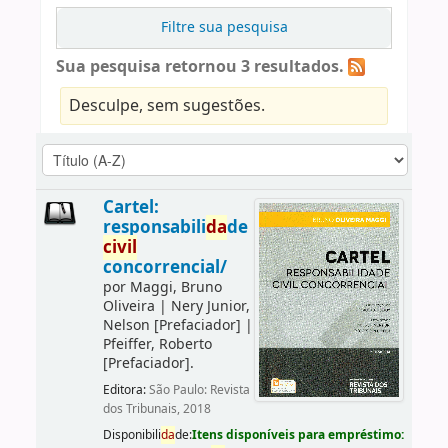
Filtre sua pesquisa
Sua pesquisa retornou 3 resultados.
Desculpe, sem sugestões.
Cartel:
responsabili
da
de
civil
concorrencial/
por
Maggi, Bruno
Oliveira
|
Nery Junior,
Nelson
[Prefaciador]
|
Pfeiffer, Roberto
[Prefaciador]
.
Editora:
São Paulo: Revista
dos Tribunais, 2018
Disponibili
da
de:
Itens disponíveis para empréstimo: