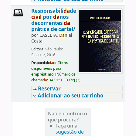
Responsabili
da
de
civil
por
da
nos
decorrentes
da
prática de cartel/
por
CASELTA,
Da
niel
Costa.
Editora:
São Paulo:
Singular, 2016
Disponibili
da
de:
Itens
disponíveis para
empréstimo:
[
Número de
chama
da
:
342.151 C337r
]
(2).
Reservar
Adicionar ao seu carrinho
Não encontrou o
que procura?
Faça uma
sugestão de