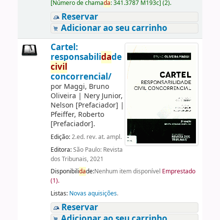
[
Número de chama
da
:
341.3787 M193c
]
(2).
Reservar
Adicionar ao seu carrinho
Cartel:
responsabili
da
de
civil
concorrencial/
por
Maggi, Bruno
Oliveira
|
Nery Junior,
Nelson
[Prefaciador]
|
Pfeiffer, Roberto
[Prefaciador]
.
Edição:
2.ed. rev. at. ampl.
Editora:
São Paulo: Revista
dos Tribunais, 2021
Disponibili
da
de:
Nenhum item disponível
Emprestado
(1).
Listas:
Novas aquisições
.
Reservar
Adicionar ao seu carrinho