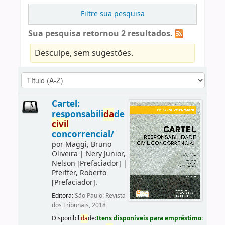
Filtre sua pesquisa
Sua pesquisa retornou 2 resultados.
Desculpe, sem sugestões.
Cartel:
responsabili
da
de
civil
concorrencial/
por
Maggi, Bruno
Oliveira
|
Nery Junior,
Nelson
[Prefaciador]
|
Pfeiffer, Roberto
[Prefaciador]
.
Editora:
São Paulo: Revista
dos Tribunais, 2018
Disponibili
da
de:
Itens disponíveis para empréstimo: