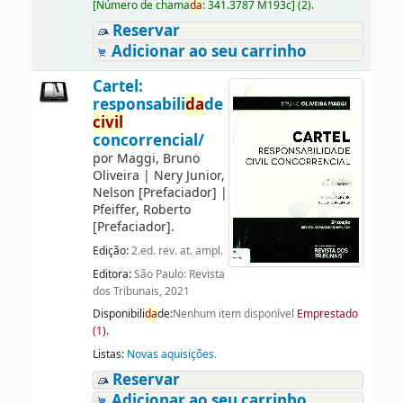
[
Número de chama
da
:
341.3787 M193c
]
(2).
Reservar
Adicionar ao seu carrinho
Cartel:
responsabili
da
de
civil
concorrencial/
por
Maggi, Bruno
Oliveira
|
Nery Junior,
Nelson
[Prefaciador]
|
Pfeiffer, Roberto
[Prefaciador]
.
Edição:
2.ed. rev. at. ampl.
Editora:
São Paulo: Revista
dos Tribunais, 2021
Disponibili
da
de:
Nenhum item disponível
Emprestado
(1).
Listas:
Novas aquisições
.
Reservar
Adicionar ao seu carrinho