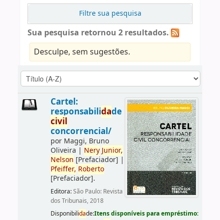
Filtre sua pesquisa
Sua pesquisa retornou 2 resultados.
Desculpe, sem sugestões.
Cartel:
responsabili
da
de
civil
concorrencial/
por
Maggi, Bruno
Oliveira
|
Nery
Junior,
Nelson
[Prefaciador]
|
Pfeiffer,
Roberto
[Prefaciador]
.
Editora:
São Paulo: Revista
dos Tribunais, 2018
Disponibili
da
de:
Itens disponíveis para empréstimo: