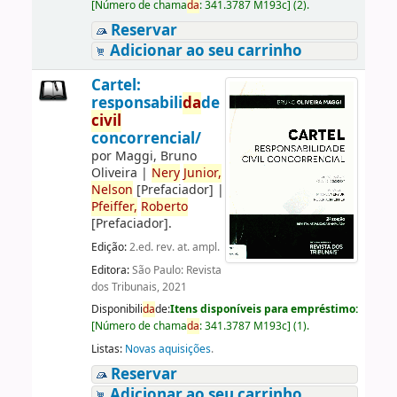
[
Número de chama
da
:
341.3787 M193c
]
(2).
Reservar
Adicionar ao seu carrinho
Cartel:
responsabili
da
de
civil
concorrencial/
por
Maggi, Bruno
Oliveira
|
Nery
Junior,
Nelson
[Prefaciador]
|
Pfeiffer,
Roberto
[Prefaciador]
.
Edição:
2.ed. rev. at. ampl.
Editora:
São Paulo: Revista
dos Tribunais, 2021
Disponibili
da
de:
Itens disponíveis para empréstimo:
[
Número de chama
da
:
341.3787 M193c
]
(1).
Listas:
Novas aquisições
.
Reservar
Adicionar ao seu carrinho