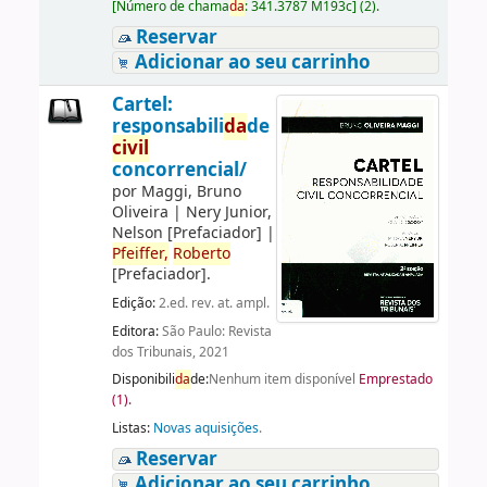
[
Número de chama
da
:
341.3787 M193c
]
(2).
Reservar
Adicionar ao seu carrinho
Cartel:
responsabili
da
de
civil
concorrencial/
por
Maggi, Bruno
Oliveira
|
Nery Junior,
Nelson
[Prefaciador]
|
Pfeiffer,
Roberto
[Prefaciador]
.
Edição:
2.ed. rev. at. ampl.
Editora:
São Paulo: Revista
dos Tribunais, 2021
Disponibili
da
de:
Nenhum item disponível
Emprestado
(1).
Listas:
Novas aquisições
.
Reservar
Adicionar ao seu carrinho