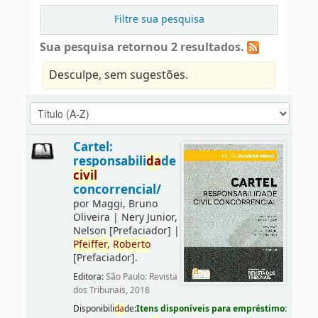
Filtre sua pesquisa
Sua pesquisa retornou 2 resultados.
Desculpe, sem sugestões.
Cartel:
responsabili
da
de
civil
concorrencial/
por
Maggi, Bruno
Oliveira
|
Nery Junior,
Nelson
[Prefaciador]
|
Pfeiffer,
Roberto
[Prefaciador]
.
Editora:
São Paulo: Revista
dos Tribunais, 2018
Disponibili
da
de:
Itens disponíveis para empréstimo: