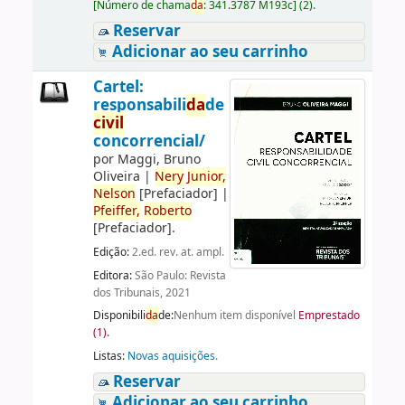
[
Número de chama
da
:
341.3787 M193c
]
(2).
Reservar
Adicionar ao seu carrinho
Cartel:
responsabili
da
de
civil
concorrencial/
por
Maggi, Bruno
Oliveira
|
Nery
Junior,
Nelson
[Prefaciador]
|
Pfeiffer,
Roberto
[Prefaciador]
.
Edição:
2.ed. rev. at. ampl.
Editora:
São Paulo: Revista
dos Tribunais, 2021
Disponibili
da
de:
Nenhum item disponível
Emprestado
(1).
Listas:
Novas aquisições
.
Reservar
Adicionar ao seu carrinho