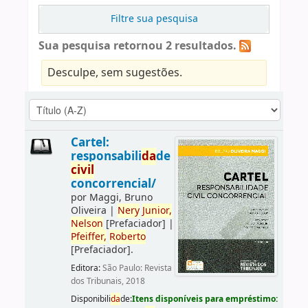
Filtre sua pesquisa
Sua pesquisa retornou 2 resultados.
Desculpe, sem sugestões.
Cartel:
responsabili
da
de
civil
concorrencial/
por
Maggi, Bruno
Oliveira
|
Nery
Junior,
Nelson
[Prefaciador]
|
Pfeiffer,
Roberto
[Prefaciador]
.
Editora:
São Paulo: Revista
dos Tribunais, 2018
Disponibili
da
de:
Itens disponíveis para empréstimo: