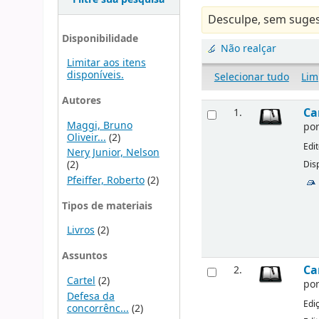
Desculpe, sem suges
Disponibilidade
Não realçar
Limitar aos itens
disponíveis.
Selecionar tudo
Lim
Autores
Ca
1.
Maggi, Bruno
po
Oliveir...
(2)
Edi
Nery Junior, Nelson
(2)
Disp
Pfeiffer, Roberto
(2)
Tipos de materiais
Livros
(2)
Assuntos
Ca
2.
Cartel
(2)
po
Defesa da
Edi
concorrênc...
(2)