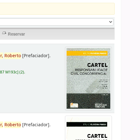
r,
Roberto
[Prefaciador]
.
787 M193c
]
(2).
r,
Roberto
[Prefaciador]
.