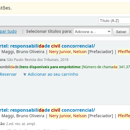
tões.
par tudo
|
Selecionar títulos para:
rtel: responsabili
da
de
civil
concorrencial/
r
Maggi, Bruno Oliveira
|
Nery
Junior,
Nelson
[Prefaciador]
|
Pfeiffe
tora:
São Paulo: Revista dos Tribunais, 2018
onibili
da
de:
Itens disponíveis para empréstimo:
[
Número de chama
da
:
341.3
Reservar
Adicionar ao seu carrinho
rtel: responsabili
da
de
civil
concorrencial/
r
Maggi, Bruno Oliveira
|
Nery
Junior,
Nelson
[Prefaciador]
|
Pfeiffe
ção:
2.ed. rev. at. ampl.