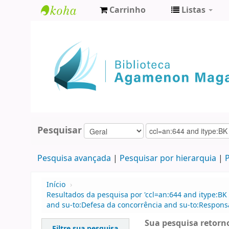
Carrinho
Listas
Biblioteca
Agamenon
Magalhães
Pesquisar
Pesquisa avançada
Pesquisar por hierarquia
P
Início
›
Resultados da pesquisa por 'ccl=an:644 and itype:BK 
and su-to:Defesa da concorrência and su-to:Responsa
Sua pesquisa retorno
Filtre sua pesquisa