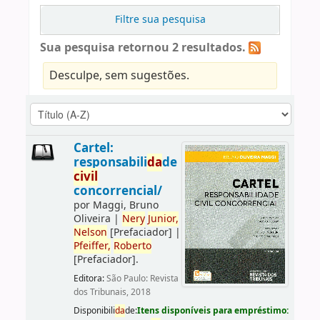
Filtre sua pesquisa
Sua pesquisa retornou 2 resultados.
Desculpe, sem sugestões.
Cartel:
responsabili
da
de
civil
concorrencial/
por
Maggi, Bruno
Oliveira
|
Nery
Junior,
Nelson
[Prefaciador]
|
Pfeiffer,
Roberto
[Prefaciador]
.
Editora:
São Paulo: Revista
dos Tribunais, 2018
Disponibili
da
de:
Itens disponíveis para empréstimo: