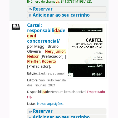
[
Número de chama
da
:
341.3787 M193c
]
(2).
Reservar
Adicionar ao seu carrinho
Cartel:
responsabili
da
de
civil
concorrencial/
por
Maggi, Bruno
Oliveira
|
Nery
Junior,
Nelson
[Prefaciador]
|
Pfeiffer,
Roberto
[Prefaciador]
.
Edição:
2.ed. rev. at. ampl.
Editora:
São Paulo: Revista
dos Tribunais, 2021
Disponibili
da
de:
Nenhum item disponível
Emprestado
(1).
Listas:
Novas aquisições
.
Reservar
Adicionar ao seu carrinho