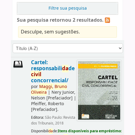
Filtre sua pesquisa
Sua pesquisa retornou 2 resultados.
Desculpe, sem sugestões.
Cartel:
responsabili
da
de
civil
concorrencial/
por
Maggi,
Bruno
Oliveira
|
Nery Junior,
Nelson
[Prefaciador]
|
Pfeiffer, Roberto
[Prefaciador]
.
Editora:
São Paulo: Revista
dos Tribunais, 2018
Disponibili
da
de:
Itens disponíveis para empréstimo: