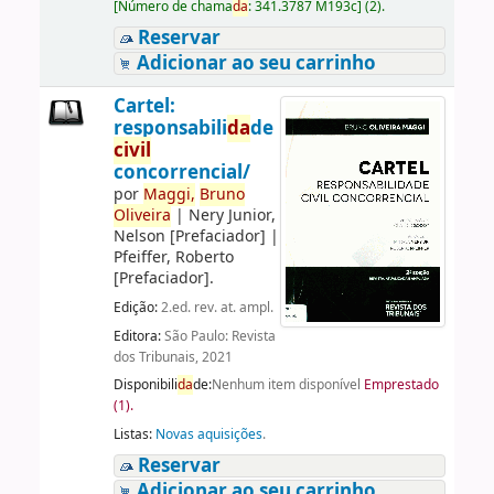
[
Número de chama
da
:
341.3787 M193c
]
(2).
Reservar
Adicionar ao seu carrinho
Cartel:
responsabili
da
de
civil
concorrencial/
por
Maggi,
Bruno
Oliveira
|
Nery Junior,
Nelson
[Prefaciador]
|
Pfeiffer, Roberto
[Prefaciador]
.
Edição:
2.ed. rev. at. ampl.
Editora:
São Paulo: Revista
dos Tribunais, 2021
Disponibili
da
de:
Nenhum item disponível
Emprestado
(1).
Listas:
Novas aquisições
.
Reservar
Adicionar ao seu carrinho