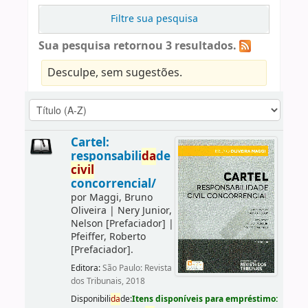
Filtre sua pesquisa
Sua pesquisa retornou 3 resultados.
Desculpe, sem sugestões.
Cartel:
responsabili
da
de
civil
concorrencial/
por
Maggi, Bruno
Oliveira
|
Nery Junior,
Nelson
[Prefaciador]
|
Pfeiffer, Roberto
[Prefaciador]
.
Editora:
São Paulo: Revista
dos Tribunais, 2018
Disponibili
da
de:
Itens disponíveis para empréstimo: