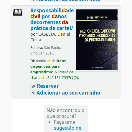
Responsabili
da
de
civil
por
da
nos
decorrentes
da
prática de cartel/
por
CASELTA,
Da
niel
Costa.
Editora:
São Paulo:
Singular, 2016
Disponibili
da
de:
Itens
disponíveis para
empréstimo:
[
Número de
chama
da
:
342.151 C337r
]
(2).
Reservar
Adicionar ao seu carrinho
Não encontrou o
que procura?
Faça uma
sugestão de