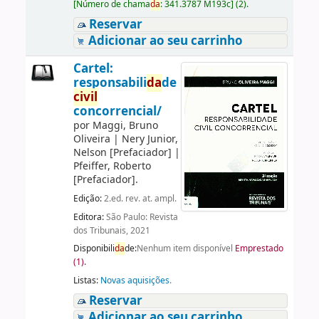
[
Número de chama
da
:
341.3787 M193c
]
(2).
Reservar
Adicionar ao seu carrinho
Cartel:
responsabili
da
de
civil
concorrencial/
por
Maggi, Bruno
Oliveira
|
Nery Junior,
Nelson
[Prefaciador]
|
Pfeiffer, Roberto
[Prefaciador]
.
Edição:
2.ed. rev. at. ampl.
Editora:
São Paulo: Revista
dos Tribunais, 2021
Disponibili
da
de:
Nenhum item disponível
Emprestado
(1).
Listas:
Novas aquisições
.
Reservar
Adicionar ao seu carrinho