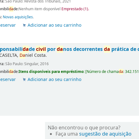
ra:
São Paulo: Revista dos Tribunais, 2021
nibili
da
de:
Nenhum item disponível
Emprestado (1).
s:
Novas aquisições
.
eservar
Adicionar ao seu carrinho
ponsabili
da
de
civil
por
da
nos decorrentes
da
prática de 
CASELTA,
Da
niel Costa.
ra:
São Paulo: Singular, 2016
nibili
da
de:
Itens disponíveis para empréstimo:
[
Número de chama
da
:
342.151
eservar
Adicionar ao seu carrinho
Não encontrou o que procura?
Faça uma
sugestão de aquisição