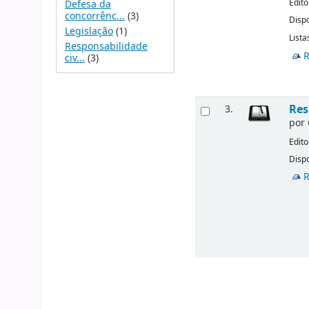
Edito
Defesa da
concorrênc...
(3)
Dispo
Legislação
(1)
Lista
Responsabilidade
R
civ...
(3)
Res
3.
por
Edito
Dispo
R