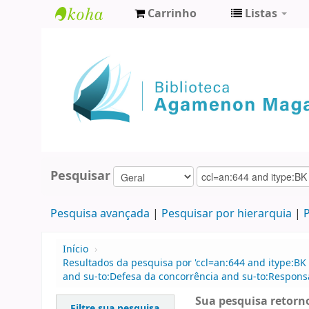
Carrinho
Listas
Biblioteca
Agamenon
Magalhães
Pesquisar
Pesquisa avançada
Pesquisar por hierarquia
P
Início
›
Resultados da pesquisa por 'ccl=an:644 and itype:BK 
and su-to:Defesa da concorrência and su-to:Responsab
Sua pesquisa retorno
Filtre sua pesquisa