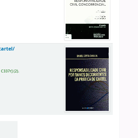
cartel/
 C337r
]
(2).