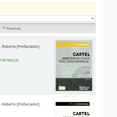
r, Roberto
[Prefaciador]
.
87 M193c
]
(2).
r, Roberto
[Prefaciador]
.