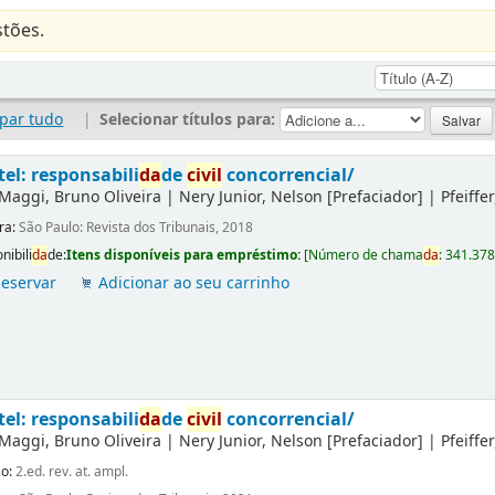
tões.
par tudo
|
Selecionar títulos para:
tel: responsabili
da
de
civil
concorrencial/
Maggi, Bruno Oliveira
|
Nery Junior, Nelson
[Prefaciador]
|
Pfeiffe
ra:
São Paulo: Revista dos Tribunais, 2018
nibili
da
de:
Itens disponíveis para empréstimo:
[
Número de chama
da
:
341.37
eservar
Adicionar ao seu carrinho
tel: responsabili
da
de
civil
concorrencial/
Maggi, Bruno Oliveira
|
Nery Junior, Nelson
[Prefaciador]
|
Pfeiffe
ão:
2.ed. rev. at. ampl.