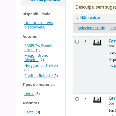
Desculpe, sem suges
Disponibilidade
Não realçar
Limitar aos itens
disponíveis.
Selecionar tudo
Lim
Autores
Car
1.
CASELTA, Daniel
por
Cost...
(1)
Edito
Maggi, Bruno
Oliveir...
(2)
Dispo
Nery Junior, Nelson
R
(2)
Pfeiffer, Roberto
(2)
Tipos de materiais
Livros
(3)
Car
2.
Assuntos
por
Ediç
Cartel
(3)