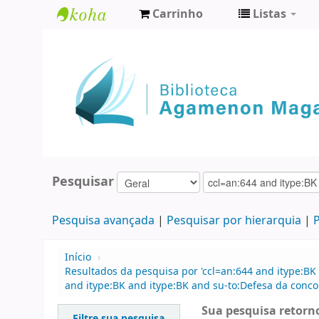
Carrinho
Listas
Biblioteca
Agamenon
Magalhães
Pesquisar
Pesquisa avançada
Pesquisar por hierarquia
P
Início
›
Resultados da pesquisa por 'ccl=an:644 and itype:BK 
and itype:BK and itype:BK and su-to:Defesa da concor
Sua pesquisa retorno
Filtre sua pesquisa