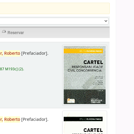
r,
Roberto
[Prefaciador]
.
787 M193c
]
(2).
r,
Roberto
[Prefaciador]
.