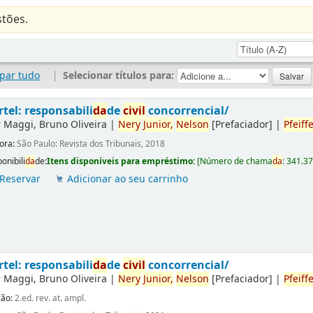
tões.
par tudo
|
Selecionar títulos para:
rtel: responsabili
da
de
civil
concorrencial/
r
Maggi, Bruno Oliveira
|
Nery
Junior,
Nelson
[Prefaciador]
|
Pfeiffe
tora:
São Paulo: Revista dos Tribunais, 2018
onibili
da
de:
Itens disponíveis para empréstimo:
[
Número de chama
da
:
341.3
Reservar
Adicionar ao seu carrinho
rtel: responsabili
da
de
civil
concorrencial/
r
Maggi, Bruno Oliveira
|
Nery
Junior,
Nelson
[Prefaciador]
|
Pfeiffe
ção:
2.ed. rev. at. ampl.