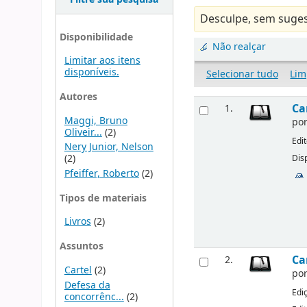
Desculpe, sem suges
Disponibilidade
Não realçar
Limitar aos itens
disponíveis.
Selecionar tudo
Lim
Autores
Ca
1.
Maggi, Bruno
po
Oliveir...
(2)
Edi
Nery Junior, Nelson
(2)
Disp
Pfeiffer, Roberto
(2)
Tipos de materiais
Livros
(2)
Assuntos
Ca
2.
Cartel
(2)
po
Defesa da
Edi
concorrênc...
(2)