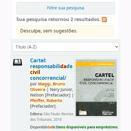
Filtre sua pesquisa
Sua pesquisa retornou 2 resultados.
Desculpe, sem sugestões.
Cartel:
responsabili
da
de
civil
concorrencial/
por
Maggi,
Bruno
Oliveira
|
Nery Junior,
Nelson
[Prefaciador]
|
Pfeiffer,
Roberto
[Prefaciador]
.
Editora:
São Paulo: Revista
dos Tribunais, 2018
Disponibili
da
de:
Itens disponíveis para empréstimo: