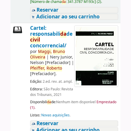
[
Número de chama
da
:
341.3787 M193c
]
(2).
Reservar
Adicionar ao seu carrinho
Cartel:
responsabili
da
de
civil
concorrencial/
por
Maggi,
Bruno
Oliveira
|
Nery Junior,
Nelson
[Prefaciador]
|
Pfeiffer,
Roberto
[Prefaciador]
.
Edição:
2.ed. rev. at. ampl.
Editora:
São Paulo: Revista
dos Tribunais, 2021
Disponibili
da
de:
Nenhum item disponível
Emprestado
(1).
Listas:
Novas aquisições
.
Reservar
Adicionar ao seu carrinho