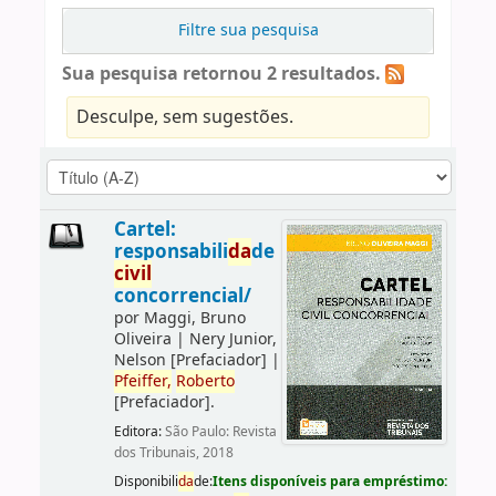
Filtre sua pesquisa
Sua pesquisa retornou 2 resultados.
Desculpe, sem sugestões.
Cartel:
responsabili
da
de
civil
concorrencial/
por
Maggi, Bruno
Oliveira
|
Nery Junior,
Nelson
[Prefaciador]
|
Pfeiffer,
Roberto
[Prefaciador]
.
Editora:
São Paulo: Revista
dos Tribunais, 2018
Disponibili
da
de:
Itens disponíveis para empréstimo: