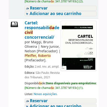
[
Número de chama
da
:
341.3787 M193c
]
(2).
Reservar
Adicionar ao seu carrinho
Cartel:
responsabili
da
de
civil
concorrencial/
por
Maggi, Bruno
Oliveira
|
Nery Junior,
Nelson
[Prefaciador]
|
Pfeiffer,
Roberto
[Prefaciador]
.
Edição:
2.ed. rev. at. ampl.
Editora:
São Paulo: Revista
dos Tribunais, 2021
Disponibili
da
de:
Itens disponíveis para empréstimo:
[
Número de chama
da
:
341.3787 M193c
]
(1).
Listas:
Novas aquisições
.
Reservar
Adicionar ao seu carrinho