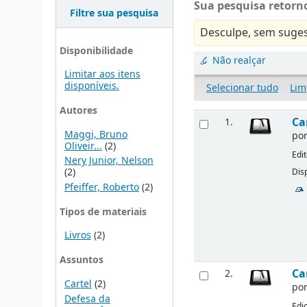
Sua pesquisa retorno
Filtre sua pesquisa
Desculpe, sem suges
Disponibilidade
Não realçar
Limitar aos itens
disponíveis.
Selecionar tudo
Lim
Autores
Ca
1.
Maggi, Bruno
po
Oliveir...
(2)
Edi
Nery Junior, Nelson
(2)
Disp
Pfeiffer, Roberto
(2)
Tipos de materiais
Livros
(2)
Assuntos
Ca
2.
Cartel
(2)
po
Defesa da
Edi