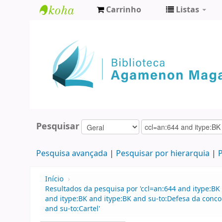
Carrinho
Listas
Biblioteca
Agamenon
Magalhães
Pesquisar
Pesquisa avançada
Pesquisar por hierarquia
P
Início
›
Resultados da pesquisa por 'ccl=an:644 and itype:BK 
and itype:BK and itype:BK and su-to:Defesa da conco
and su-to:Cartel'