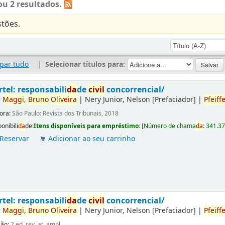
u 2 resultados.
tões.
par tudo
|
Selecionar títulos para:
rtel: responsabili
da
de
civil
concorrencial/
r
Maggi,
Bruno
Oliveira
|
Nery Junior, Nelson
[Prefaciador]
|
Pfeiffe
tora:
São Paulo: Revista dos Tribunais, 2018
onibili
da
de:
Itens disponíveis para empréstimo:
[
Número de chama
da
:
341.3
Reservar
Adicionar ao seu carrinho
rtel: responsabili
da
de
civil
concorrencial/
r
Maggi,
Bruno
Oliveira
|
Nery Junior, Nelson
[Prefaciador]
|
Pfeiffe
ção:
2.ed. rev. at. ampl.