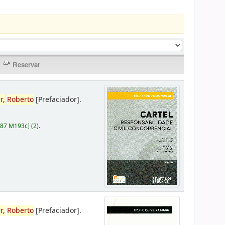
r,
Roberto
[Prefaciador]
.
787 M193c
]
(2).
r,
Roberto
[Prefaciador]
.