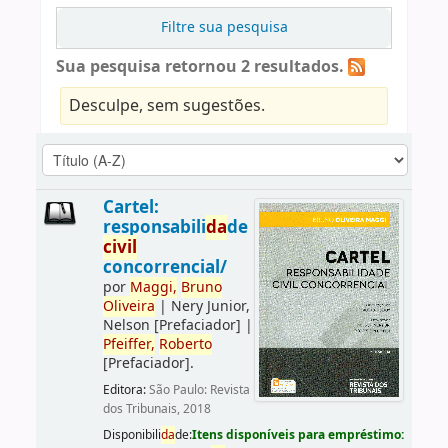
Filtre sua pesquisa
Sua pesquisa retornou 2 resultados.
Desculpe, sem sugestões.
Cartel:
responsabili
da
de
civil
concorrencial/
por
Maggi,
Bruno
Oliveira
|
Nery Junior,
Nelson
[Prefaciador]
|
Pfeiffer,
Roberto
[Prefaciador]
.
Editora:
São Paulo: Revista
dos Tribunais, 2018
Disponibili
da
de:
Itens disponíveis para empréstimo: