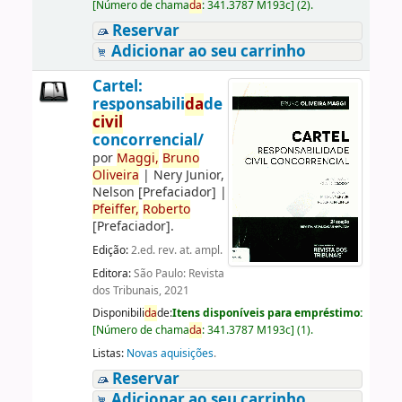
[
Número de chama
da
:
341.3787 M193c
]
(2).
Reservar
Adicionar ao seu carrinho
Cartel:
responsabili
da
de
civil
concorrencial/
por
Maggi,
Bruno
Oliveira
|
Nery Junior,
Nelson
[Prefaciador]
|
Pfeiffer,
Roberto
[Prefaciador]
.
Edição:
2.ed. rev. at. ampl.
Editora:
São Paulo: Revista
dos Tribunais, 2021
Disponibili
da
de:
Itens disponíveis para empréstimo:
[
Número de chama
da
:
341.3787 M193c
]
(1).
Listas:
Novas aquisições
.
Reservar
Adicionar ao seu carrinho