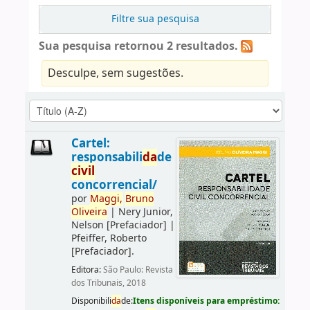
Filtre sua pesquisa
Sua pesquisa retornou 2 resultados.
Desculpe, sem sugestões.
Cartel:
responsabili
da
de
civil
concorrencial/
por
Maggi,
Bruno
Oliveira
|
Nery Junior,
Nelson
[Prefaciador]
|
Pfeiffer, Roberto
[Prefaciador]
.
Editora:
São Paulo: Revista
dos Tribunais, 2018
Disponibili
da
de:
Itens disponíveis para empréstimo: