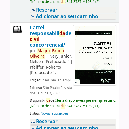
[
Número de chama
da
:
341.3787 M193c
]
(2).
Reservar
Adicionar ao seu carrinho
Cartel:
responsabili
da
de
civil
concorrencial/
por
Maggi,
Bruno
Oliveira
|
Nery Junior,
Nelson
[Prefaciador]
|
Pfeiffer, Roberto
[Prefaciador]
.
Edição:
2.ed. rev. at. ampl.
Editora:
São Paulo: Revista
dos Tribunais, 2021
Disponibili
da
de:
Itens disponíveis para empréstimo:
[
Número de chama
da
:
341.3787 M193c
]
(1).
Listas:
Novas aquisições
.
Reservar
Adicionar ao seu carrinho