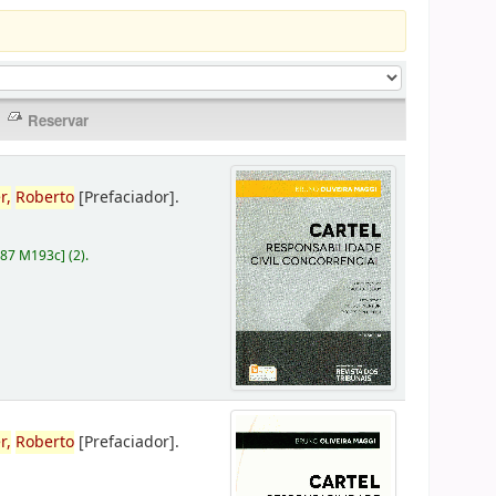
r,
Roberto
[Prefaciador]
.
787 M193c
]
(2).
r,
Roberto
[Prefaciador]
.