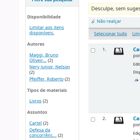
Desculpe, sem suges
Disponibilidade
Não realçar
Limitar aos itens
disponíveis.
Selecionar tudo
Lim
Autores
Ca
1.
Maggi, Bruno
po
Oliveir...
(2)
Edi
Nery Junior, Nelson
(2)
Disp
Pfeiffer, Roberto
(2)
Tipos de materiais
Livros
(2)
Assuntos
Ca
2.
Cartel
(2)
po
Defesa da
Edi
concorrênc...
(2)