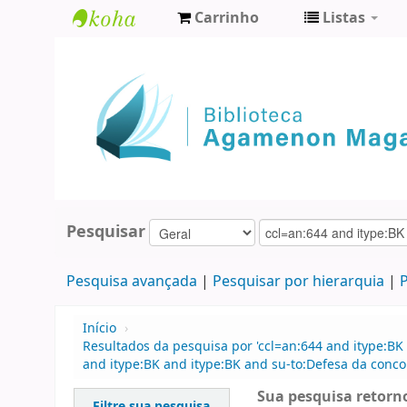
Carrinho
Listas
Biblioteca
Agamenon
Magalhães
Pesquisar
Pesquisa avançada
Pesquisar por hierarquia
P
Início
›
Resultados da pesquisa por 'ccl=an:644 and itype:BK 
and itype:BK and itype:BK and su-to:Defesa da concor
Sua pesquisa retorno
Filtre sua pesquisa