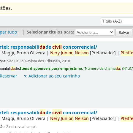
tões.
par tudo
|
Selecionar títulos para:
rtel: responsabili
da
de
civil
concorrencial/
r
Maggi, Bruno Oliveira
|
Nery
Junior,
Nelson
[Prefaciador]
|
Pfeiffe
tora:
São Paulo: Revista dos Tribunais, 2018
onibili
da
de:
Itens disponíveis para empréstimo:
[
Número de chama
da
:
341.3
Reservar
Adicionar ao seu carrinho
rtel: responsabili
da
de
civil
concorrencial/
r
Maggi, Bruno Oliveira
|
Nery
Junior,
Nelson
[Prefaciador]
|
Pfeiffe
ção:
2.ed. rev. at. ampl.