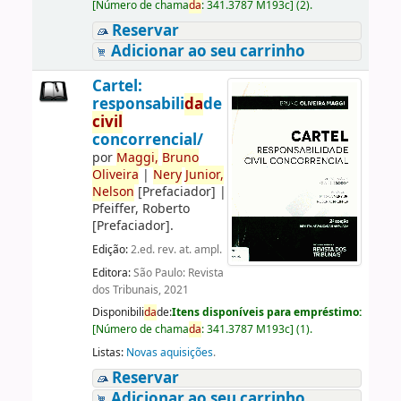
[
Número de chama
da
:
341.3787 M193c
]
(2).
Reservar
Adicionar ao seu carrinho
Cartel:
responsabili
da
de
civil
concorrencial/
por
Maggi,
Bruno
Oliveira
|
Nery
Junior,
Nelson
[Prefaciador]
|
Pfeiffer, Roberto
[Prefaciador]
.
Edição:
2.ed. rev. at. ampl.
Editora:
São Paulo: Revista
dos Tribunais, 2021
Disponibili
da
de:
Itens disponíveis para empréstimo:
[
Número de chama
da
:
341.3787 M193c
]
(1).
Listas:
Novas aquisições
.
Reservar
Adicionar ao seu carrinho