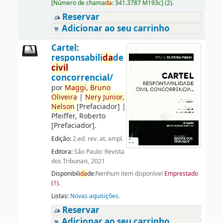
[
Número de chama
da
:
341.3787 M193c
]
(2).
Reservar
Adicionar ao seu carrinho
Cartel:
responsabili
da
de
civil
concorrencial/
por
Maggi,
Bruno
Oliveira
|
Nery
Junior,
Nelson
[Prefaciador]
|
Pfeiffer, Roberto
[Prefaciador]
.
Edição:
2.ed. rev. at. ampl.
Editora:
São Paulo: Revista
dos Tribunais, 2021
Disponibili
da
de:
Nenhum item disponível
Emprestado
(1).
Listas:
Novas aquisições
.
Reservar
Adicionar ao seu carrinho