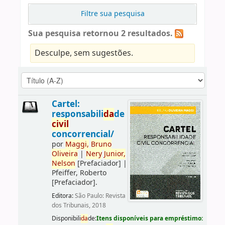
Filtre sua pesquisa
Sua pesquisa retornou 2 resultados.
Desculpe, sem sugestões.
Cartel:
responsabili
da
de
civil
concorrencial/
por
Maggi,
Bruno
Oliveira
|
Nery
Junior,
Nelson
[Prefaciador]
|
Pfeiffer, Roberto
[Prefaciador]
.
Editora:
São Paulo: Revista
dos Tribunais, 2018
Disponibili
da
de:
Itens disponíveis para empréstimo: