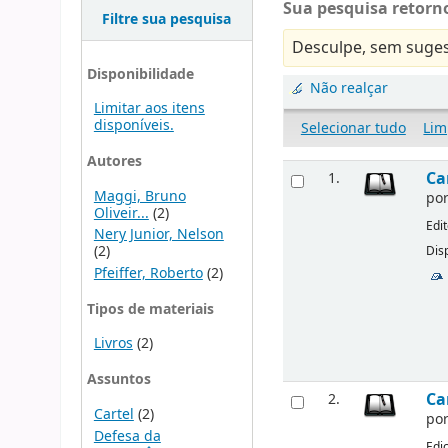
Sua pesquisa retorno
Filtre sua pesquisa
Desculpe, sem suges
Disponibilidade
Não realçar
Limitar aos itens
disponíveis.
Selecionar tudo
Lim
Autores
Ca
1.
Maggi, Bruno
po
Oliveir...
(2)
Edi
Nery Junior, Nelson
(2)
Disp
Pfeiffer, Roberto
(2)
Tipos de materiais
Livros
(2)
Assuntos
Ca
2.
Cartel
(2)
po
Defesa da
Edi