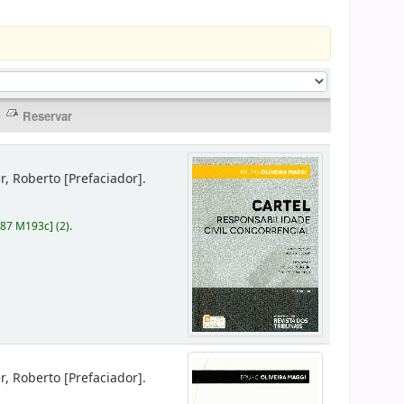
er, Roberto
[Prefaciador]
.
787 M193c
]
(2).
er, Roberto
[Prefaciador]
.