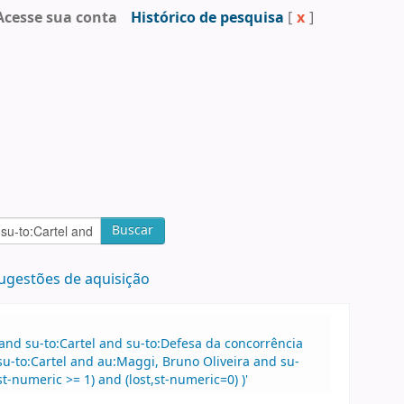
Acesse sua conta
Histórico de pesquisa
[
x
]
Buscar
ugestões de aquisição
 and su-to:Cartel and su-to:Defesa da concorrência
su-to:Cartel and au:Maggi, Bruno Oliveira and su-
-numeric >= 1) and (lost,st-numeric=0) )'