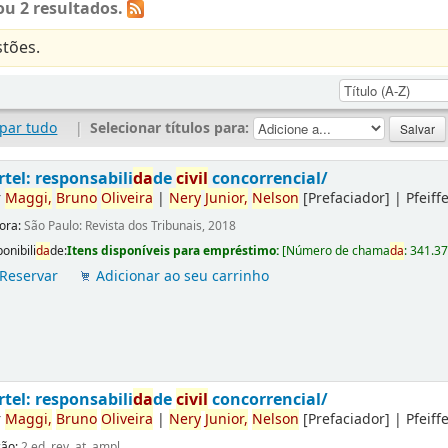
u 2 resultados.
tões.
par tudo
|
Selecionar títulos para:
rtel: responsabili
da
de
civil
concorrencial/
r
Maggi,
Bruno
Oliveira
|
Nery
Junior,
Nelson
[Prefaciador]
|
Pfeiff
tora:
São Paulo: Revista dos Tribunais, 2018
onibili
da
de:
Itens disponíveis para empréstimo:
[
Número de chama
da
:
341.3
Reservar
Adicionar ao seu carrinho
rtel: responsabili
da
de
civil
concorrencial/
r
Maggi,
Bruno
Oliveira
|
Nery
Junior,
Nelson
[Prefaciador]
|
Pfeiff
ção:
2.ed. rev. at. ampl.