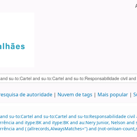
esquisa de autoridade
Nuvem de tags
Mais popular
S
and su-to:Cartel and su-to:Cartel and su-to:Responsabilidade civil
rrência and itype:BK and itype:BK and au:Nery Junior, Nelson and 
rência and ( (allrecords,AlwaysMatches='') and (not-onloan-count,st