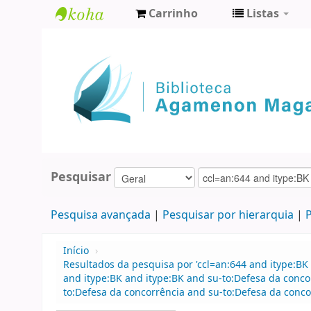
Carrinho
Listas
Biblioteca
Agamenon
Magalhães
Pesquisar
Pesquisa avançada
Pesquisar por hierarquia
P
Início
›
Resultados da pesquisa por 'ccl=an:644 and itype:BK 
and itype:BK and itype:BK and su-to:Defesa da conco
to:Defesa da concorrência and su-to:Defesa da concor