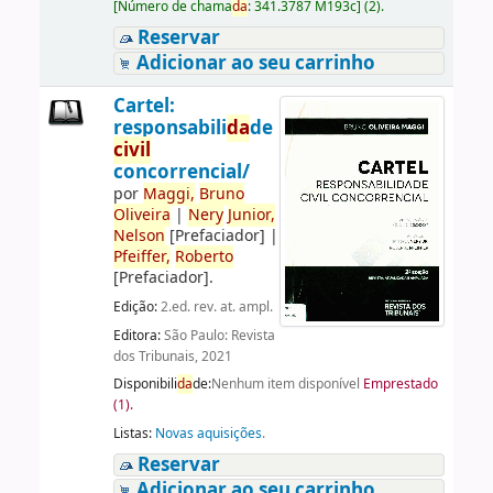
[
Número de chama
da
:
341.3787 M193c
]
(2).
Reservar
Adicionar ao seu carrinho
Cartel:
responsabili
da
de
civil
concorrencial/
por
Maggi,
Bruno
Oliveira
|
Nery
Junior,
Nelson
[Prefaciador]
|
Pfeiffer,
Roberto
[Prefaciador]
.
Edição:
2.ed. rev. at. ampl.
Editora:
São Paulo: Revista
dos Tribunais, 2021
Disponibili
da
de:
Nenhum item disponível
Emprestado
(1).
Listas:
Novas aquisições
.
Reservar
Adicionar ao seu carrinho