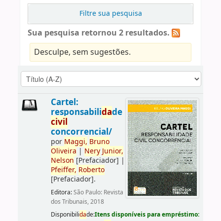
Filtre sua pesquisa
Sua pesquisa retornou 2 resultados.
Desculpe, sem sugestões.
Cartel:
responsabili
da
de
civil
concorrencial/
por
Maggi,
Bruno
Oliveira
|
Nery
Junior,
Nelson
[Prefaciador]
|
Pfeiffer,
Roberto
[Prefaciador]
.
Editora:
São Paulo: Revista
dos Tribunais, 2018
Disponibili
da
de:
Itens disponíveis para empréstimo: