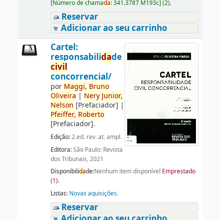
[
Número de chama
da
:
341.3787 M193c
]
(2).
Reservar
Adicionar ao seu carrinho
Cartel:
responsabili
da
de
civil
concorrencial/
por
Maggi,
Bruno
Oliveira
|
Nery
Junior,
Nelson
[Prefaciador]
|
Pfeiffer,
Roberto
[Prefaciador]
.
Edição:
2.ed. rev. at. ampl.
Editora:
São Paulo: Revista
dos Tribunais, 2021
Disponibili
da
de:
Nenhum item disponível
Emprestado
(1).
Listas:
Novas aquisições
.
Reservar
Adicionar ao seu carrinho