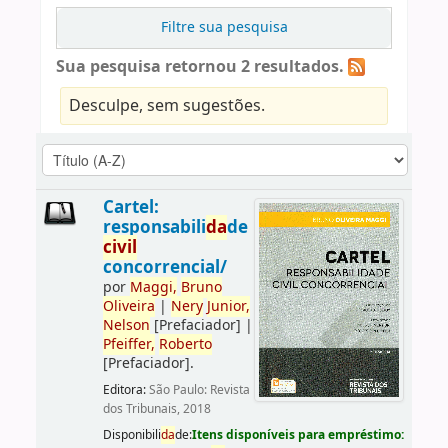
Filtre sua pesquisa
Sua pesquisa retornou 2 resultados.
Desculpe, sem sugestões.
Cartel:
responsabili
da
de
civil
concorrencial/
por
Maggi,
Bruno
Oliveira
|
Nery
Junior,
Nelson
[Prefaciador]
|
Pfeiffer,
Roberto
[Prefaciador]
.
Editora:
São Paulo: Revista
dos Tribunais, 2018
Disponibili
da
de:
Itens disponíveis para empréstimo: