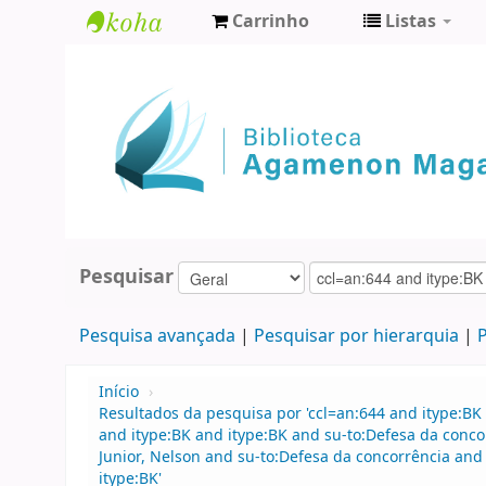
Carrinho
Listas
Biblioteca
Agamenon
Magalhães
Pesquisar
Pesquisa avançada
Pesquisar por hierarquia
P
Início
›
Resultados da pesquisa por 'ccl=an:644 and itype:BK 
and itype:BK and itype:BK and su-to:Defesa da concor
Junior, Nelson and su-to:Defesa da concorrência and 
itype:BK'