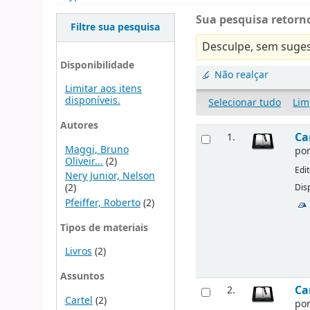
Sua pesquisa retorno
Filtre sua pesquisa
Desculpe, sem suges
Disponibilidade
Não realçar
Limitar aos itens
disponíveis.
Selecionar tudo
Lim
Autores
Ca
1.
Maggi, Bruno
po
Oliveir...
(2)
Edi
Nery Junior, Nelson
(2)
Disp
Pfeiffer, Roberto
(2)
Tipos de materiais
Livros
(2)
Assuntos
Ca
2.
Cartel
(2)
po