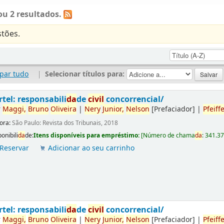
u 2 resultados.
tões.
par tudo
|
Selecionar títulos para:
rtel: responsabili
da
de
civil
concorrencial/
r
Maggi,
Bruno
Oliveira
|
Nery
Junior,
Nelson
[Prefaciador]
|
Pfeiffe
tora:
São Paulo: Revista dos Tribunais, 2018
onibili
da
de:
Itens disponíveis para empréstimo:
[
Número de chama
da
:
341.3
Reservar
Adicionar ao seu carrinho
rtel: responsabili
da
de
civil
concorrencial/
r
Maggi,
Bruno
Oliveira
|
Nery
Junior,
Nelson
[Prefaciador]
|
Pfeiffe