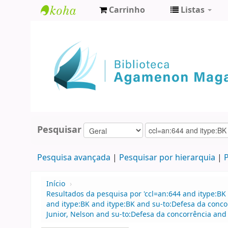
Carrinho
Listas
Biblioteca
Agamenon
Magalhães
Pesquisar
Pesquisa avançada
Pesquisar por hierarquia
P
Início
›
Resultados da pesquisa por 'ccl=an:644 and itype:BK 
and itype:BK and itype:BK and su-to:Defesa da concor
Junior, Nelson and su-to:Defesa da concorrência and 