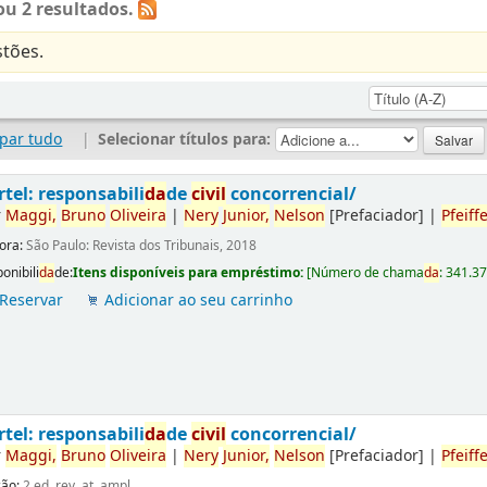
u 2 resultados.
tões.
par tudo
|
Selecionar títulos para:
rtel: responsabili
da
de
civil
concorrencial/
r
Maggi,
Bruno
Oliveira
|
Nery
Junior,
Nelson
[Prefaciador]
|
Pfeiffe
tora:
São Paulo: Revista dos Tribunais, 2018
onibili
da
de:
Itens disponíveis para empréstimo:
[
Número de chama
da
:
341.3
Reservar
Adicionar ao seu carrinho
rtel: responsabili
da
de
civil
concorrencial/
r
Maggi,
Bruno
Oliveira
|
Nery
Junior,
Nelson
[Prefaciador]
|
Pfeiffe
ção:
2.ed. rev. at. ampl.