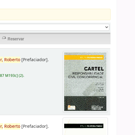
r,
Roberto
[Prefaciador]
.
787 M193c
]
(2).
r,
Roberto
[Prefaciador]
.