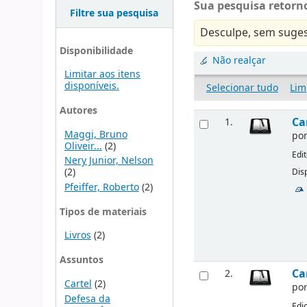
Sua pesquisa retorno
Filtre sua pesquisa
Desculpe, sem suges
Disponibilidade
Não realçar
Limitar aos itens
disponíveis.
Selecionar tudo
Lim
Autores
Ca
1.
Maggi, Bruno
po
Oliveir...
(2)
Edi
Nery Junior, Nelson
(2)
Disp
Pfeiffer, Roberto
(2)
Tipos de materiais
Livros
(2)
Assuntos
Ca
2.
Cartel
(2)
po
Defesa da
Edi