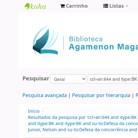
Carrinho
Listas
Biblioteca
Agamenon
Magalhães
Pesquisar
Pesquisa avançada
Pesquisar por hierarquia
P
Início
›
Resultados da pesquisa por 'ccl=an:644 and itype:BK 
and itype:BK and itype:BK and su-to:Defesa da concor
Junior, Nelson and su-to:Defesa da concorrência and s