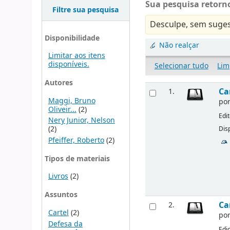
Sua pesquisa retorno
Filtre sua pesquisa
Desculpe, sem suges
Disponibilidade
Não realçar
Limitar aos itens
disponíveis.
Selecionar tudo
Lim
Autores
Ca
1.
Maggi, Bruno
po
Oliveir...
(2)
Edi
Nery Junior, Nelson
(2)
Disp
Pfeiffer, Roberto
(2)
Tipos de materiais
Livros
(2)
Assuntos
Ca
2.
Cartel
(2)
po
Defesa da
Edi