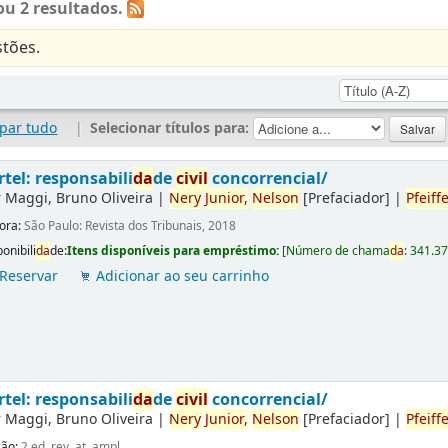
u 2 resultados.
tões.
par tudo
|
Selecionar títulos para:
rtel: responsabili
da
de
civil
concorrencial/
r
Maggi, Bruno Oliveira
|
Nery
Junior,
Nelson
[Prefaciador]
|
Pfeiffe
tora:
São Paulo: Revista dos Tribunais, 2018
onibili
da
de:
Itens disponíveis para empréstimo:
[
Número de chama
da
:
341.3
Reservar
Adicionar ao seu carrinho
rtel: responsabili
da
de
civil
concorrencial/
r
Maggi, Bruno Oliveira
|
Nery
Junior,
Nelson
[Prefaciador]
|
Pfeiffe
ção:
2.ed. rev. at. ampl.