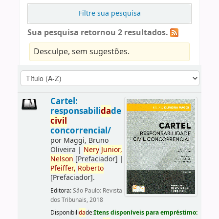
Filtre sua pesquisa
Sua pesquisa retornou 2 resultados.
Desculpe, sem sugestões.
Cartel:
responsabili
da
de
civil
concorrencial/
por
Maggi, Bruno
Oliveira
|
Nery
Junior,
Nelson
[Prefaciador]
|
Pfeiffer,
Roberto
[Prefaciador]
.
Editora:
São Paulo: Revista
dos Tribunais, 2018
Disponibili
da
de:
Itens disponíveis para empréstimo: