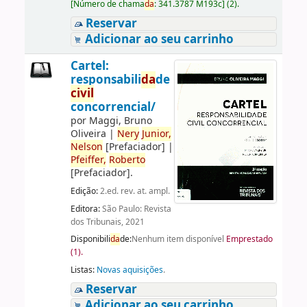
[
Número de chama
da
:
341.3787 M193c
]
(2).
Reservar
Adicionar ao seu carrinho
Cartel:
responsabili
da
de
civil
concorrencial/
por
Maggi, Bruno
Oliveira
|
Nery
Junior,
Nelson
[Prefaciador]
|
Pfeiffer,
Roberto
[Prefaciador]
.
Edição:
2.ed. rev. at. ampl.
Editora:
São Paulo: Revista
dos Tribunais, 2021
Disponibili
da
de:
Nenhum item disponível
Emprestado
(1).
Listas:
Novas aquisições
.
Reservar
Adicionar ao seu carrinho