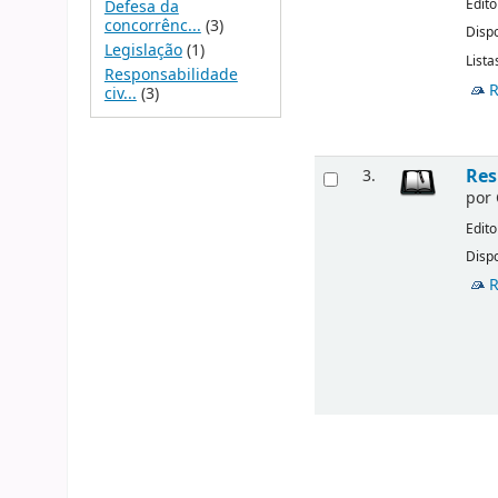
Edito
Defesa da
concorrênc...
(3)
Dispo
Legislação
(1)
Lista
Responsabilidade
R
civ...
(3)
Res
3.
por
Edito
Dispo
R