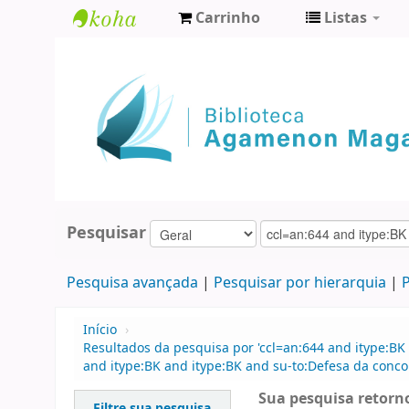
Carrinho
Listas
Biblioteca
Agamenon
Magalhães
Pesquisar
Pesquisa avançada
Pesquisar por hierarquia
P
Início
›
Resultados da pesquisa por 'ccl=an:644 and itype:BK 
and itype:BK and itype:BK and su-to:Defesa da concor
Sua pesquisa retorno
Filtre sua pesquisa