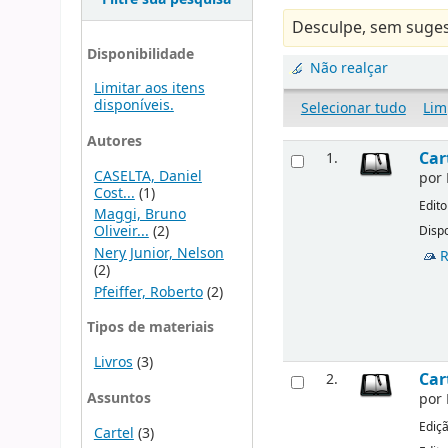
Desculpe, sem suges
Disponibilidade
Não realçar
Limitar aos itens
disponíveis.
Selecionar tudo
Lim
Autores
Car
1.
CASELTA, Daniel
por
Cost...
(1)
Edito
Maggi, Bruno
Oliveir...
(2)
Dispo
Nery Junior, Nelson
R
(2)
Pfeiffer, Roberto
(2)
Tipos de materiais
Livros
(3)
Car
2.
Assuntos
por
Ediç
Cartel
(3)