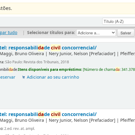
tões.
par tudo
|
Selecionar títulos para:
tel: responsabili
da
de
civil
concorrencial/
Maggi, Bruno Oliveira
|
Nery Junior, Nelson
[Prefaciador]
|
Pfeiffe
ra:
São Paulo: Revista dos Tribunais, 2018
nibili
da
de:
Itens disponíveis para empréstimo:
[
Número de chama
da
:
341.37
eservar
Adicionar ao seu carrinho
tel: responsabili
da
de
civil
concorrencial/
Maggi, Bruno Oliveira
|
Nery Junior, Nelson
[Prefaciador]
|
Pfeiffe
ão:
2.ed. rev. at. ampl.