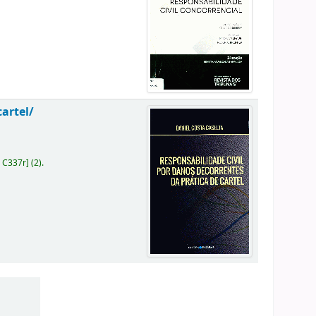
cartel/
 C337r
]
(2).