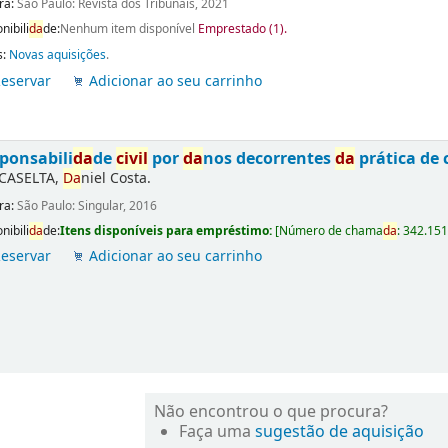
ra:
São Paulo: Revista dos Tribunais, 2021
nibili
da
de:
Nenhum item disponível
Emprestado (1).
s:
Novas aquisições
.
eservar
Adicionar ao seu carrinho
ponsabili
da
de
civil
por
da
nos decorrentes
da
prática de 
CASELTA,
Da
niel Costa.
ra:
São Paulo: Singular, 2016
nibili
da
de:
Itens disponíveis para empréstimo:
[
Número de chama
da
:
342.151
eservar
Adicionar ao seu carrinho
Não encontrou o que procura?
Faça uma
sugestão de aquisição