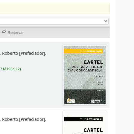
r, Roberto
[Prefaciador]
.
87 M193c
]
(2).
r, Roberto
[Prefaciador]
.