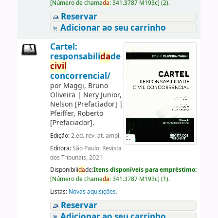
[
Número de chama
da
:
341.3787 M193c
]
(2).
Reservar
Adicionar ao seu carrinho
Cartel:
responsabili
da
de
civil
concorrencial/
por
Maggi, Bruno
Oliveira
|
Nery Junior,
Nelson
[Prefaciador]
|
Pfeiffer, Roberto
[Prefaciador]
.
Edição:
2.ed. rev. at. ampl.
Editora:
São Paulo: Revista
dos Tribunais, 2021
Disponibili
da
de:
Itens disponíveis para empréstimo:
[
Número de chama
da
:
341.3787 M193c
]
(1).
Listas:
Novas aquisições
.
Reservar
Adicionar ao seu carrinho