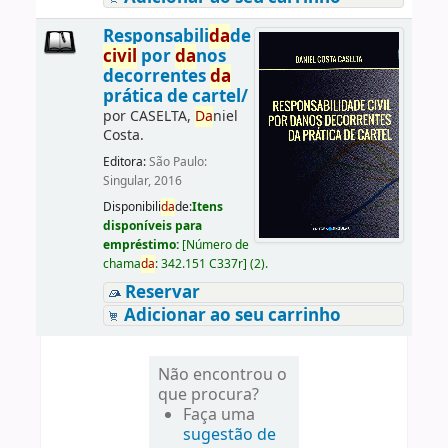
Responsabili
da
de
civil
por
da
nos
decorrentes
da
prática de cartel/
por
CASELTA,
Da
niel
Costa.
Editora:
São Paulo:
Singular, 2016
Disponibili
da
de:
Itens
disponíveis para
empréstimo:
[
Número de
chama
da
:
342.151 C337r
]
(2).
Reservar
Adicionar ao seu carrinho
Não encontrou o
que procura?
Faça uma
sugestão de