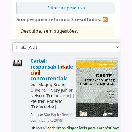
Filtre sua pesquisa
Sua pesquisa retornou 3 resultados.
Desculpe, sem sugestões.
Cartel:
responsabili
da
de
civil
concorrencial/
por
Maggi, Bruno
Oliveira
|
Nery Junior,
Nelson
[Prefaciador]
|
Pfeiffer, Roberto
[Prefaciador]
.
Editora:
São Paulo: Revista
dos Tribunais, 2018
Disponibili
da
de:
Itens disponíveis para empréstimo: