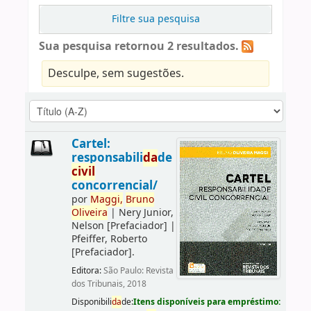
Filtre sua pesquisa
Sua pesquisa retornou 2 resultados.
Desculpe, sem sugestões.
Cartel:
responsabili
da
de
civil
concorrencial/
por
Maggi,
Bruno
Oliveira
|
Nery Junior,
Nelson
[Prefaciador]
|
Pfeiffer, Roberto
[Prefaciador]
.
Editora:
São Paulo: Revista
dos Tribunais, 2018
Disponibili
da
de:
Itens disponíveis para empréstimo: