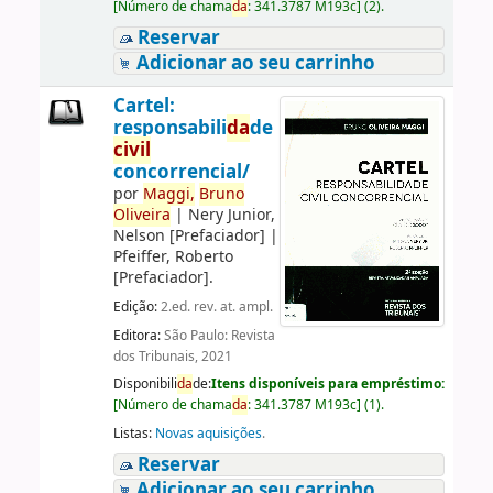
[
Número de chama
da
:
341.3787 M193c
]
(2).
Reservar
Adicionar ao seu carrinho
Cartel:
responsabili
da
de
civil
concorrencial/
por
Maggi,
Bruno
Oliveira
|
Nery Junior,
Nelson
[Prefaciador]
|
Pfeiffer, Roberto
[Prefaciador]
.
Edição:
2.ed. rev. at. ampl.
Editora:
São Paulo: Revista
dos Tribunais, 2021
Disponibili
da
de:
Itens disponíveis para empréstimo:
[
Número de chama
da
:
341.3787 M193c
]
(1).
Listas:
Novas aquisições
.
Reservar
Adicionar ao seu carrinho