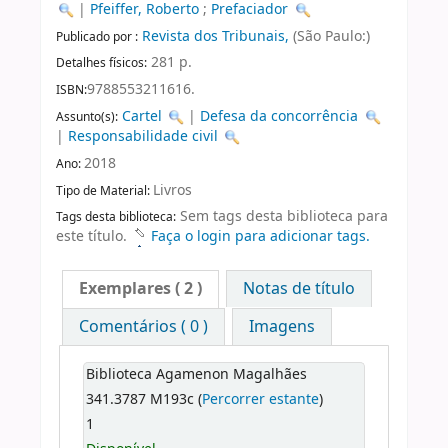
|
Pfeiffer, Roberto
;
Prefaciador
Revista dos Tribunais,
(São Paulo:)
Publicado por :
281 p.
Detalhes físicos:
9788553211616.
ISBN:
Cartel
|
Defesa da concorrência
Assunto(s):
|
Responsabilidade civil
2018
Ano:
Livros
Tipo de Material:
Sem tags desta biblioteca para
Tags desta biblioteca:
este título.
Faça o login para adicionar tags.
Exemplares
( 2 )
Notas de título
Comentários ( 0 )
Imagens
Biblioteca Agamenon Magalhães
341.3787 M193c (
Percorrer estante
)
1