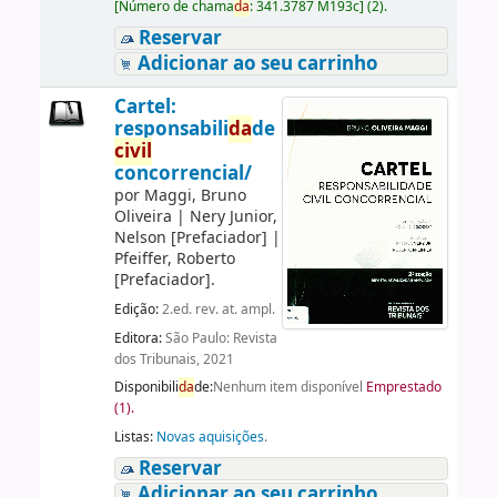
[
Número de chama
da
:
341.3787 M193c
]
(2).
Reservar
Adicionar ao seu carrinho
Cartel:
responsabili
da
de
civil
concorrencial/
por
Maggi, Bruno
Oliveira
|
Nery Junior,
Nelson
[Prefaciador]
|
Pfeiffer, Roberto
[Prefaciador]
.
Edição:
2.ed. rev. at. ampl.
Editora:
São Paulo: Revista
dos Tribunais, 2021
Disponibili
da
de:
Nenhum item disponível
Emprestado
(1).
Listas:
Novas aquisições
.
Reservar
Adicionar ao seu carrinho