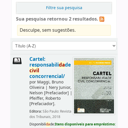
Filtre sua pesquisa
Sua pesquisa retornou 2 resultados.
Desculpe, sem sugestões.
Cartel:
responsabili
da
de
civil
concorrencial/
por
Maggi, Bruno
Oliveira
|
Nery Junior,
Nelson
[Prefaciador]
|
Pfeiffer, Roberto
[Prefaciador]
.
Editora:
São Paulo: Revista
dos Tribunais, 2018
Disponibili
da
de:
Itens disponíveis para empréstimo: