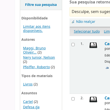
Sua pesquisa retorno
Filtre sua pesquisa
Desculpe, sem suges
Disponibilidade
Não realçar
Limitar aos itens
disponíveis.
Selecionar tudo
Lim
Autores
Ca
1.
Maggi, Bruno
po
Oliveir...
(2)
Edi
Nery Junior, Nelson
(2)
Disp
Pfeiffer, Roberto
(2)
Tipos de materiais
Livros
(2)
Assuntos
Ca
2.
Cartel
(2)
po
Defesa da
Edi