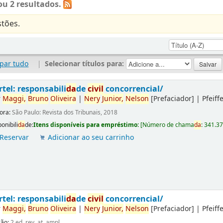
u 2 resultados.
tões.
par tudo
|
Selecionar títulos para:
rtel: responsabili
da
de
civil
concorrencial/
r
Maggi,
Bruno
Oliveira
|
Nery
Junior,
Nelson
[Prefaciador]
|
Pfeiff
tora:
São Paulo: Revista dos Tribunais, 2018
onibili
da
de:
Itens disponíveis para empréstimo:
[
Número de chama
da
:
341.3
Reservar
Adicionar ao seu carrinho
rtel: responsabili
da
de
civil
concorrencial/
r
Maggi,
Bruno
Oliveira
|
Nery
Junior,
Nelson
[Prefaciador]
|
Pfeiff
ção:
2.ed. rev. at. ampl.