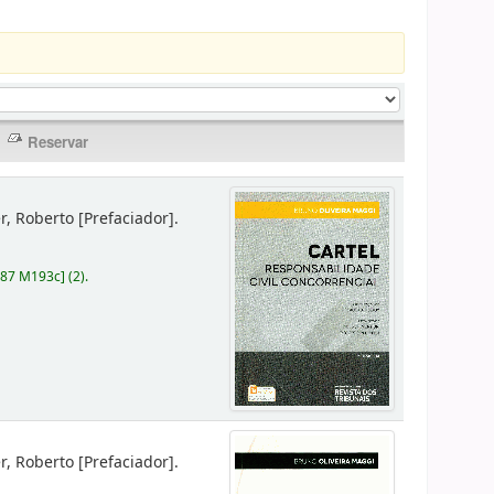
er, Roberto
[Prefaciador]
.
787 M193c
]
(2).
er, Roberto
[Prefaciador]
.