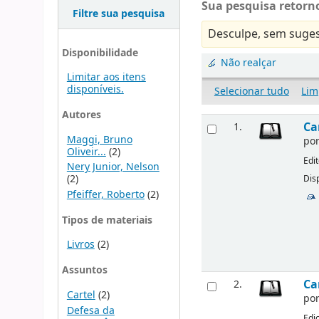
Sua pesquisa retorno
Filtre sua pesquisa
Desculpe, sem suges
Disponibilidade
Não realçar
Limitar aos itens
disponíveis.
Selecionar tudo
Lim
Autores
Ca
1.
Maggi, Bruno
po
Oliveir...
(2)
Edi
Nery Junior, Nelson
(2)
Disp
Pfeiffer, Roberto
(2)
Tipos de materiais
Livros
(2)
Assuntos
Ca
2.
Cartel
(2)
po
Defesa da
Edi