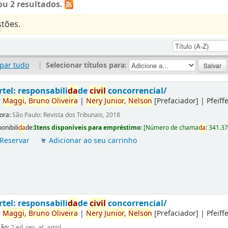
u 2 resultados.
tões.
par tudo
|
Selecionar títulos para:
rtel: responsabili
da
de
civil
concorrencial/
r
Maggi,
Bruno
Oliveira
|
Nery
Junior,
Nelson
[Prefaciador]
|
Pfeiff
tora:
São Paulo: Revista dos Tribunais, 2018
onibili
da
de:
Itens disponíveis para empréstimo:
[
Número de chama
da
:
341.3
Reservar
Adicionar ao seu carrinho
rtel: responsabili
da
de
civil
concorrencial/
r
Maggi,
Bruno
Oliveira
|
Nery
Junior,
Nelson
[Prefaciador]
|
Pfeiff
ção:
2.ed. rev. at. ampl.