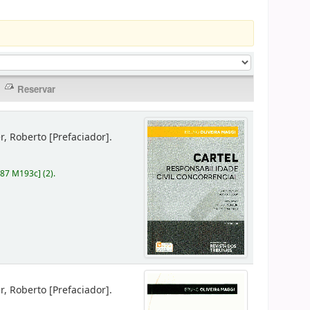
er, Roberto
[Prefaciador]
.
787 M193c
]
(2).
er, Roberto
[Prefaciador]
.