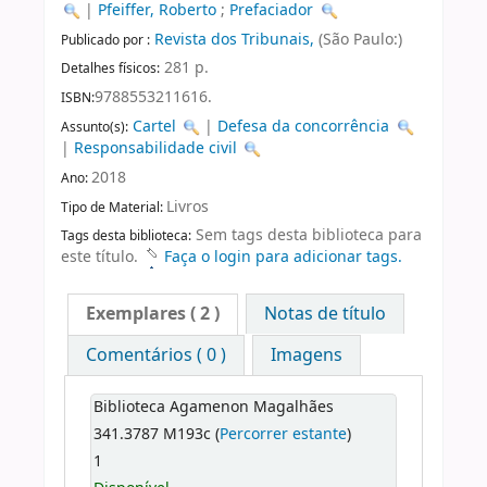
|
Pfeiffer, Roberto
;
Prefaciador
Revista dos Tribunais,
(São Paulo:)
Publicado por :
281 p.
Detalhes físicos:
9788553211616.
ISBN:
Cartel
|
Defesa da concorrência
Assunto(s):
|
Responsabilidade civil
2018
Ano:
Livros
Tipo de Material:
Sem tags desta biblioteca para
Tags desta biblioteca:
este título.
Faça o login para adicionar tags.
Exemplares
( 2 )
Notas de título
Comentários ( 0 )
Imagens
Biblioteca Agamenon Magalhães
341.3787 M193c (
Percorrer estante
)
1