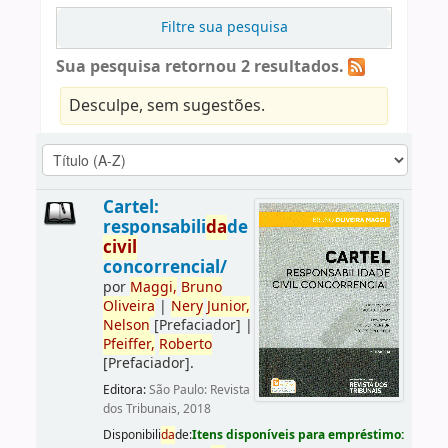
Filtre sua pesquisa
Sua pesquisa retornou 2 resultados.
Desculpe, sem sugestões.
Cartel:
responsabili
da
de
civil
concorrencial/
por
Maggi,
Bruno
Oliveira
|
Nery
Junior,
Nelson
[Prefaciador]
|
Pfeiffer,
Roberto
[Prefaciador]
.
Editora:
São Paulo: Revista
dos Tribunais, 2018
Disponibili
da
de:
Itens disponíveis para empréstimo: