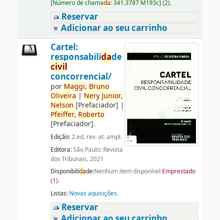
[
Número de chama
da
:
341.3787 M193c
]
(2).
Reservar
Adicionar ao seu carrinho
Cartel:
responsabili
da
de
civil
concorrencial/
por
Maggi,
Bruno
Oliveira
|
Nery
Junior,
Nelson
[Prefaciador]
|
Pfeiffer,
Roberto
[Prefaciador]
.
Edição:
2.ed. rev. at. ampl.
Editora:
São Paulo: Revista
dos Tribunais, 2021
Disponibili
da
de:
Nenhum item disponível
Emprestado
(1).
Listas:
Novas aquisições
.
Reservar
Adicionar ao seu carrinho