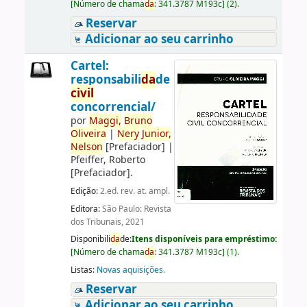
[
Número de chama
da
:
341.3787 M193c
]
(2).
Reservar
Adicionar ao seu carrinho
Cartel:
responsabili
da
de
civil
concorrencial/
por
Maggi,
Bruno
Oliveira
|
Nery
Junior,
Nelson
[Prefaciador]
|
Pfeiffer, Roberto
[Prefaciador]
.
Edição:
2.ed. rev. at. ampl.
Editora:
São Paulo: Revista
dos Tribunais, 2021
Disponibili
da
de:
Itens disponíveis para empréstimo:
[
Número de chama
da
:
341.3787 M193c
]
(1).
Listas:
Novas aquisições
.
Reservar
Adicionar ao seu carrinho