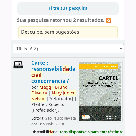
Filtre sua pesquisa
Sua pesquisa retornou 2 resultados.
Desculpe, sem sugestões.
Cartel:
responsabili
da
de
civil
concorrencial/
por
Maggi,
Bruno
Oliveira
|
Nery
Junior,
Nelson
[Prefaciador]
|
Pfeiffer, Roberto
[Prefaciador]
.
Editora:
São Paulo: Revista
dos Tribunais, 2018
Disponibili
da
de:
Itens disponíveis para empréstimo: