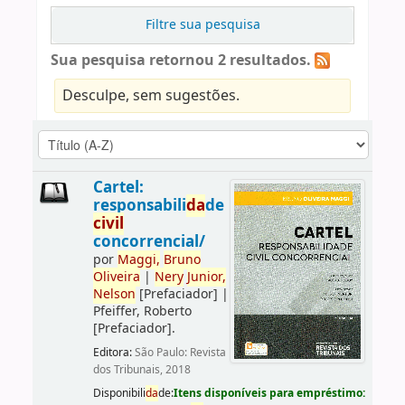
Filtre sua pesquisa
Sua pesquisa retornou 2 resultados.
Desculpe, sem sugestões.
Cartel:
responsabili
da
de
civil
concorrencial/
por
Maggi,
Bruno
Oliveira
|
Nery
Junior,
Nelson
[Prefaciador]
|
Pfeiffer, Roberto
[Prefaciador]
.
Editora:
São Paulo: Revista
dos Tribunais, 2018
Disponibili
da
de:
Itens disponíveis para empréstimo: