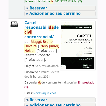
[
Número de chama
da
:
341.3787 M193c
]
(2).
Reservar
Adicionar ao seu carrinho
Cartel:
responsabili
da
de
civil
concorrencial/
por
Maggi,
Bruno
Oliveira
|
Nery
Junior,
Nelson
[Prefaciador]
|
Pfeiffer, Roberto
[Prefaciador]
.
Edição:
2.ed. rev. at. ampl.
Editora:
São Paulo: Revista
dos Tribunais, 2021
Disponibili
da
de:
Nenhum item disponível
Emprestado
(1).
Listas:
Novas aquisições
.
Reservar
Adicionar ao seu carrinho