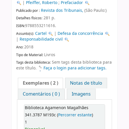
|
Pfeiffer, Roberto
;
Prefaciador
Revista dos Tribunais,
(São Paulo:)
Publicado por :
281 p.
Detalhes físicos:
9788553211616.
ISBN:
Cartel
|
Defesa da concorrência
Assunto(s):
|
Responsabilidade civil
2018
Ano:
Livros
Tipo de Material:
Sem tags desta biblioteca para
Tags desta biblioteca:
este título.
Faça o login para adicionar tags.
Exemplares
( 2 )
Notas de título
Comentários ( 0 )
Imagens
Biblioteca Agamenon Magalhães
341.3787 M193c (
Percorrer estante
)
1