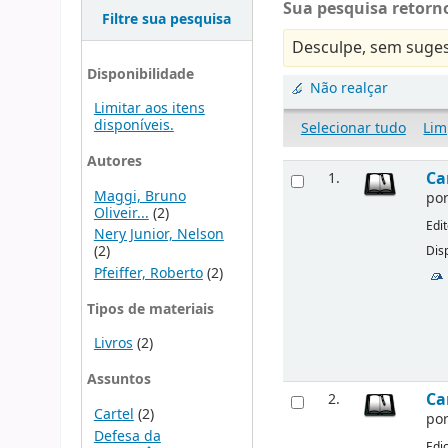
Sua pesquisa retorno
Filtre sua pesquisa
Desculpe, sem suges
Disponibilidade
Não realçar
Limitar aos itens
disponíveis.
Selecionar tudo
Lim
Autores
Ca
1.
Maggi, Bruno
po
Oliveir...
(2)
Edi
Nery Junior, Nelson
(2)
Disp
Pfeiffer, Roberto
(2)
Tipos de materiais
Livros
(2)
Assuntos
Ca
2.
Cartel
(2)
po
Defesa da
Edi