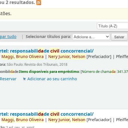
u 2 resultados.
tões.
par tudo
|
Selecionar títulos para:
rtel: responsabili
da
de
civil
concorrencial/
r
Maggi,
Bruno
Oliveira
|
Nery
Junior,
Nelson
[Prefaciador]
|
Pfeiff
tora:
São Paulo: Revista dos Tribunais, 2018
onibili
da
de:
Itens disponíveis para empréstimo:
[
Número de chama
da
:
341.3
Reservar
Adicionar ao seu carrinho
rtel: responsabili
da
de
civil
concorrencial/
r
Maggi,
Bruno
Oliveira
|
Nery
Junior,
Nelson
[Prefaciador]
|
Pfeiff
ção:
2.ed. rev. at. ampl.