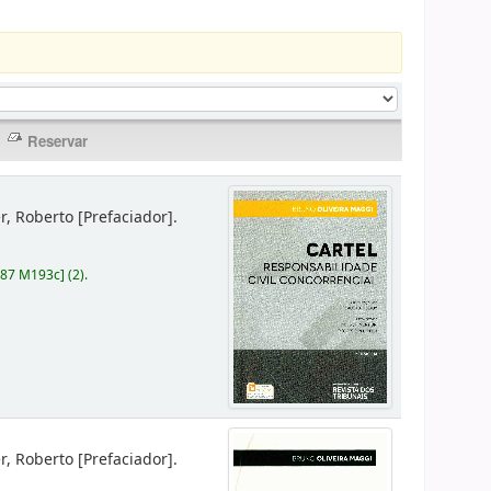
er, Roberto
[Prefaciador]
.
787 M193c
]
(2).
er, Roberto
[Prefaciador]
.