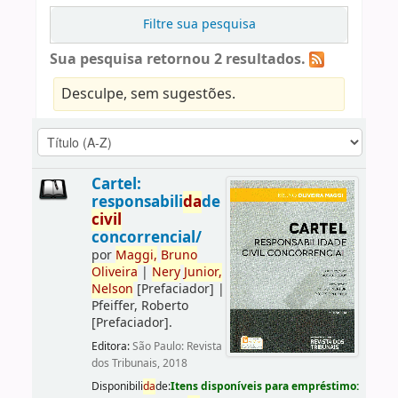
Filtre sua pesquisa
Sua pesquisa retornou 2 resultados.
Desculpe, sem sugestões.
Cartel:
responsabili
da
de
civil
concorrencial/
por
Maggi,
Bruno
Oliveira
|
Nery
Junior,
Nelson
[Prefaciador]
|
Pfeiffer, Roberto
[Prefaciador]
.
Editora:
São Paulo: Revista
dos Tribunais, 2018
Disponibili
da
de:
Itens disponíveis para empréstimo: