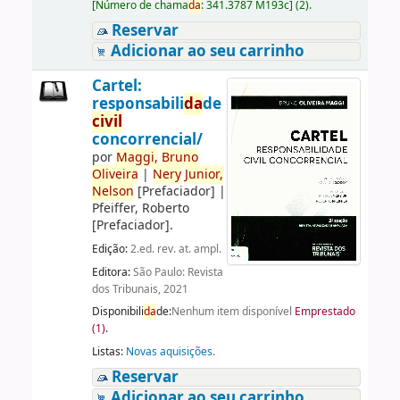
[
Número de chama
da
:
341.3787 M193c
]
(2).
Reservar
Adicionar ao seu carrinho
Cartel:
responsabili
da
de
civil
concorrencial/
por
Maggi,
Bruno
Oliveira
|
Nery
Junior,
Nelson
[Prefaciador]
|
Pfeiffer, Roberto
[Prefaciador]
.
Edição:
2.ed. rev. at. ampl.
Editora:
São Paulo: Revista
dos Tribunais, 2021
Disponibili
da
de:
Nenhum item disponível
Emprestado
(1).
Listas:
Novas aquisições
.
Reservar
Adicionar ao seu carrinho