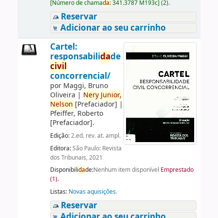
[
Número de chama
da
:
341.3787 M193c
]
(2).
Reservar
Adicionar ao seu carrinho
Cartel:
responsabili
da
de
civil
concorrencial/
por
Maggi, Bruno
Oliveira
|
Nery
Junior,
Nelson
[Prefaciador]
|
Pfeiffer, Roberto
[Prefaciador]
.
Edição:
2.ed. rev. at. ampl.
Editora:
São Paulo: Revista
dos Tribunais, 2021
Disponibili
da
de:
Nenhum item disponível
Emprestado
(1).
Listas:
Novas aquisições
.
Reservar
Adicionar ao seu carrinho