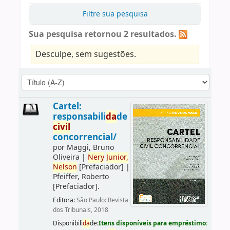
Filtre sua pesquisa
Sua pesquisa retornou 2 resultados.
Desculpe, sem sugestões.
Cartel:
responsabili
da
de
civil
concorrencial/
por
Maggi, Bruno
Oliveira
|
Nery
Junior,
Nelson
[Prefaciador]
|
Pfeiffer, Roberto
[Prefaciador]
.
Editora:
São Paulo: Revista
dos Tribunais, 2018
Disponibili
da
de:
Itens disponíveis para empréstimo: