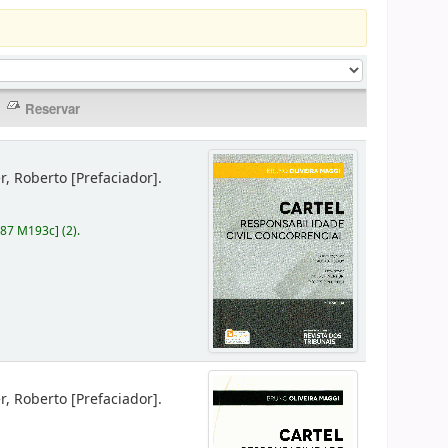
er, Roberto
[Prefaciador]
.
787 M193c
]
(2).
er, Roberto
[Prefaciador]
.