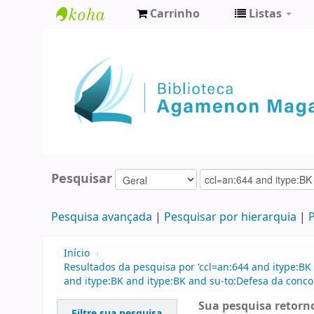
Carrinho
Listas
Biblioteca
Agamenon
Magalhães
Pesquisar
Pesquisa avançada
Pesquisar por hierarquia
P
Início
›
Resultados da pesquisa por 'ccl=an:644 and itype:BK 
and itype:BK and itype:BK and su-to:Defesa da concor
Sua pesquisa retorno
Filtre sua pesquisa