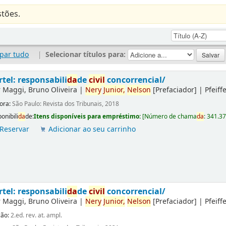
tões.
par tudo
|
Selecionar títulos para:
rtel: responsabili
da
de
civil
concorrencial/
r
Maggi, Bruno Oliveira
|
Nery
Junior,
Nelson
[Prefaciador]
|
Pfeiff
tora:
São Paulo: Revista dos Tribunais, 2018
onibili
da
de:
Itens disponíveis para empréstimo:
[
Número de chama
da
:
341.3
Reservar
Adicionar ao seu carrinho
rtel: responsabili
da
de
civil
concorrencial/
r
Maggi, Bruno Oliveira
|
Nery
Junior,
Nelson
[Prefaciador]
|
Pfeiff
ção:
2.ed. rev. at. ampl.