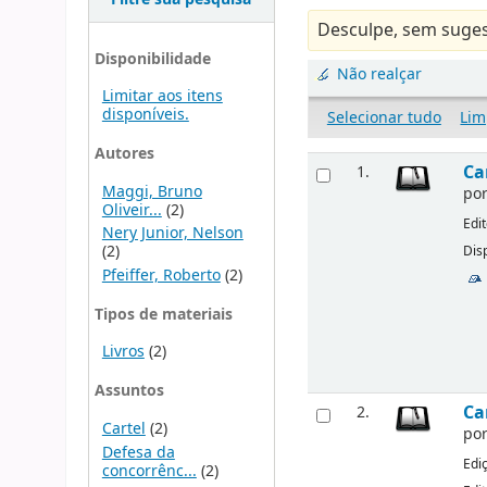
Desculpe, sem suges
Disponibilidade
Não realçar
Limitar aos itens
disponíveis.
Selecionar tudo
Lim
Autores
Ca
1.
Maggi, Bruno
po
Oliveir...
(2)
Edi
Nery Junior, Nelson
(2)
Disp
Pfeiffer, Roberto
(2)
Tipos de materiais
Livros
(2)
Assuntos
Ca
2.
Cartel
(2)
po
Defesa da
Edi
concorrênc...
(2)