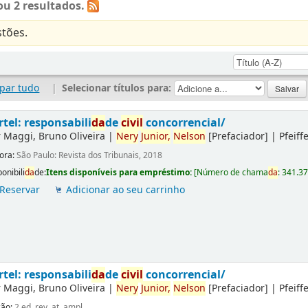
u 2 resultados.
tões.
par tudo
|
Selecionar títulos para:
rtel: responsabili
da
de
civil
concorrencial/
r
Maggi, Bruno Oliveira
|
Nery
Junior,
Nelson
[Prefaciador]
|
Pfeiff
tora:
São Paulo: Revista dos Tribunais, 2018
onibili
da
de:
Itens disponíveis para empréstimo:
[
Número de chama
da
:
341.3
Reservar
Adicionar ao seu carrinho
rtel: responsabili
da
de
civil
concorrencial/
r
Maggi, Bruno Oliveira
|
Nery
Junior,
Nelson
[Prefaciador]
|
Pfeiff
ção:
2.ed. rev. at. ampl.