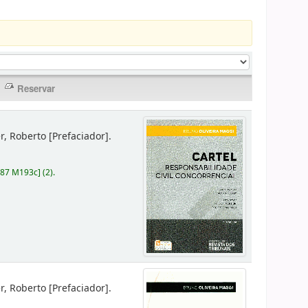
er, Roberto
[Prefaciador]
.
787 M193c
]
(2).
er, Roberto
[Prefaciador]
.