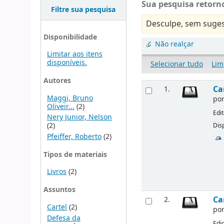
Sua pesquisa retorno
Filtre sua pesquisa
Desculpe, sem suges
Disponibilidade
Não realçar
Limitar aos itens
disponíveis.
Selecionar tudo
Lim
Autores
Ca
1.
Maggi, Bruno
po
Oliveir...
(2)
Edi
Nery Junior, Nelson
(2)
Disp
Pfeiffer, Roberto
(2)
Tipos de materiais
Livros
(2)
Assuntos
Ca
2.
Cartel
(2)
po
Defesa da
Edi