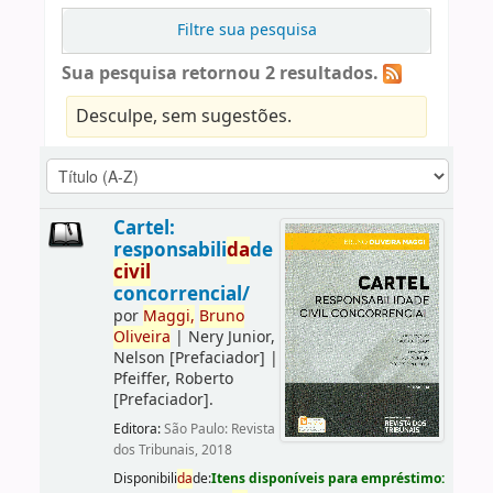
Filtre sua pesquisa
Sua pesquisa retornou 2 resultados.
Desculpe, sem sugestões.
Cartel:
responsabili
da
de
civil
concorrencial/
por
Maggi,
Bruno
Oliveira
|
Nery Junior,
Nelson
[Prefaciador]
|
Pfeiffer, Roberto
[Prefaciador]
.
Editora:
São Paulo: Revista
dos Tribunais, 2018
Disponibili
da
de:
Itens disponíveis para empréstimo: