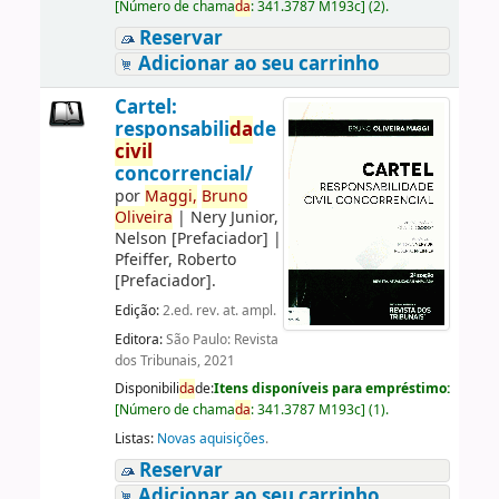
[
Número de chama
da
:
341.3787 M193c
]
(2).
Reservar
Adicionar ao seu carrinho
Cartel:
responsabili
da
de
civil
concorrencial/
por
Maggi,
Bruno
Oliveira
|
Nery Junior,
Nelson
[Prefaciador]
|
Pfeiffer, Roberto
[Prefaciador]
.
Edição:
2.ed. rev. at. ampl.
Editora:
São Paulo: Revista
dos Tribunais, 2021
Disponibili
da
de:
Itens disponíveis para empréstimo:
[
Número de chama
da
:
341.3787 M193c
]
(1).
Listas:
Novas aquisições
.
Reservar
Adicionar ao seu carrinho