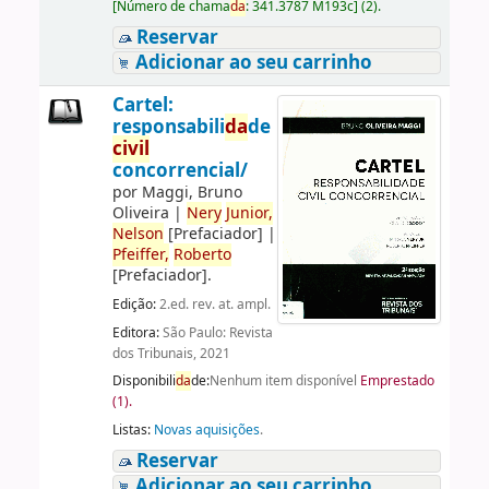
[
Número de chama
da
:
341.3787 M193c
]
(2).
Reservar
Adicionar ao seu carrinho
Cartel:
responsabili
da
de
civil
concorrencial/
por
Maggi, Bruno
Oliveira
|
Nery
Junior,
Nelson
[Prefaciador]
|
Pfeiffer,
Roberto
[Prefaciador]
.
Edição:
2.ed. rev. at. ampl.
Editora:
São Paulo: Revista
dos Tribunais, 2021
Disponibili
da
de:
Nenhum item disponível
Emprestado
(1).
Listas:
Novas aquisições
.
Reservar
Adicionar ao seu carrinho