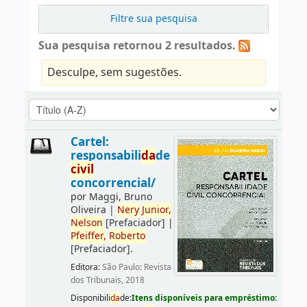
Filtre sua pesquisa
Sua pesquisa retornou 2 resultados.
Desculpe, sem sugestões.
Cartel:
responsabili
da
de
civil
concorrencial/
por
Maggi, Bruno
Oliveira
|
Nery
Junior,
Nelson
[Prefaciador]
|
Pfeiffer,
Roberto
[Prefaciador]
.
Editora:
São Paulo: Revista
dos Tribunais, 2018
Disponibili
da
de:
Itens disponíveis para empréstimo: