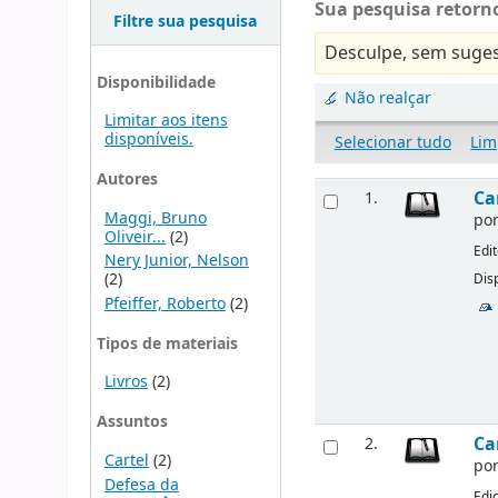
Sua pesquisa retorno
Filtre sua pesquisa
Desculpe, sem suges
Disponibilidade
Não realçar
Limitar aos itens
disponíveis.
Selecionar tudo
Lim
Autores
Ca
1.
Maggi, Bruno
po
Oliveir...
(2)
Edi
Nery Junior, Nelson
(2)
Disp
Pfeiffer, Roberto
(2)
Tipos de materiais
Livros
(2)
Assuntos
Ca
2.
Cartel
(2)
po
Defesa da
Edi