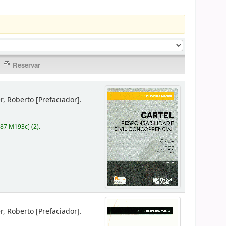
er, Roberto
[Prefaciador]
.
787 M193c
]
(2).
er, Roberto
[Prefaciador]
.