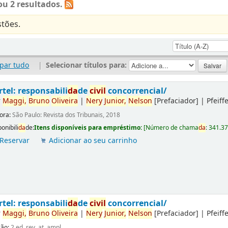
u 2 resultados.
tões.
par tudo
|
Selecionar títulos para:
rtel: responsabili
da
de
civil
concorrencial/
r
Maggi,
Bruno
Oliveira
|
Nery
Junior,
Nelson
[Prefaciador]
|
Pfeiff
tora:
São Paulo: Revista dos Tribunais, 2018
onibili
da
de:
Itens disponíveis para empréstimo:
[
Número de chama
da
:
341.3
Reservar
Adicionar ao seu carrinho
rtel: responsabili
da
de
civil
concorrencial/
r
Maggi,
Bruno
Oliveira
|
Nery
Junior,
Nelson
[Prefaciador]
|
Pfeiff
ção:
2.ed. rev. at. ampl.