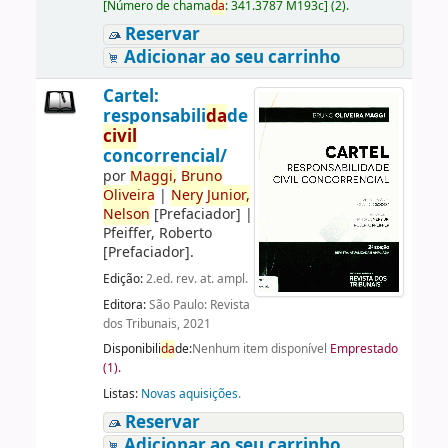
[
Número de chama
da
:
341.3787 M193c
]
(2).
Reservar
Adicionar ao seu carrinho
Cartel:
responsabili
da
de
civil
concorrencial/
por
Maggi,
Bruno
Oliveira
|
Nery
Junior,
Nelson
[Prefaciador]
|
Pfeiffer, Roberto
[Prefaciador]
.
Edição:
2.ed. rev. at. ampl.
Editora:
São Paulo: Revista
dos Tribunais, 2021
Disponibili
da
de:
Nenhum item disponível
Emprestado
(1).
Listas:
Novas aquisições
.
Reservar
Adicionar ao seu carrinho