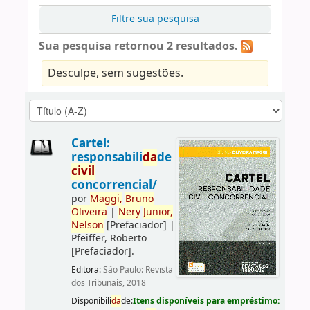
Filtre sua pesquisa
Sua pesquisa retornou 2 resultados.
Desculpe, sem sugestões.
Cartel:
responsabili
da
de
civil
concorrencial/
por
Maggi,
Bruno
Oliveira
|
Nery
Junior,
Nelson
[Prefaciador]
|
Pfeiffer, Roberto
[Prefaciador]
.
Editora:
São Paulo: Revista
dos Tribunais, 2018
Disponibili
da
de:
Itens disponíveis para empréstimo: