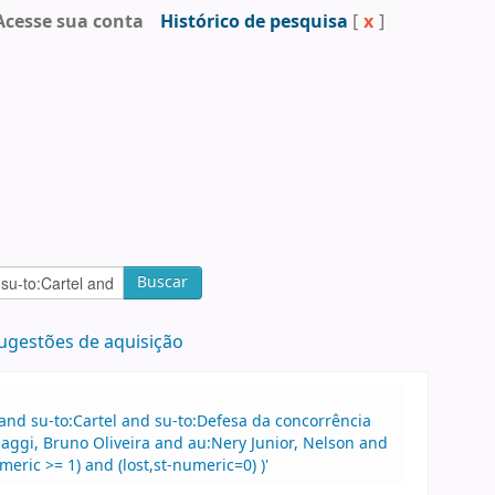
Acesse sua conta
Histórico de pesquisa
[
x
]
Buscar
ugestões de aquisição
 and su-to:Cartel and su-to:Defesa da concorrência
Maggi, Bruno Oliveira and au:Nery Junior, Nelson and
eric >= 1) and (lost,st-numeric=0) )'