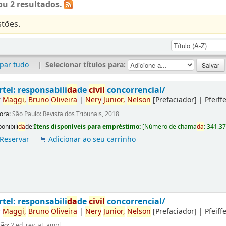
u 2 resultados.
tões.
par tudo
|
Selecionar títulos para:
rtel: responsabili
da
de
civil
concorrencial/
r
Maggi,
Bruno
Oliveira
|
Nery
Junior,
Nelson
[Prefaciador]
|
Pfeiff
tora:
São Paulo: Revista dos Tribunais, 2018
onibili
da
de:
Itens disponíveis para empréstimo:
[
Número de chama
da
:
341.3
Reservar
Adicionar ao seu carrinho
rtel: responsabili
da
de
civil
concorrencial/
r
Maggi,
Bruno
Oliveira
|
Nery
Junior,
Nelson
[Prefaciador]
|
Pfeiff
ção:
2.ed. rev. at. ampl.