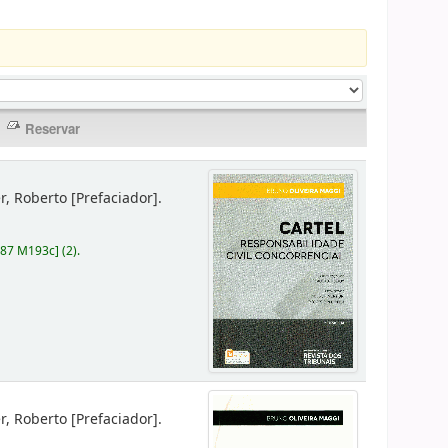
er, Roberto
[Prefaciador]
.
787 M193c
]
(2).
er, Roberto
[Prefaciador]
.