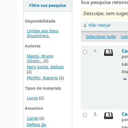
Sua pesquisa retorno
Filtre sua pesquisa
Desculpe, sem suges
Disponibilidade
Não realçar
Limitar aos itens
disponíveis.
Selecionar tudo
Lim
Autores
Ca
1.
Maggi, Bruno
po
Oliveir...
(2)
Edi
Nery Junior, Nelson
(2)
Disp
Pfeiffer, Roberto
(2)
Tipos de materiais
Livros
(2)
Assuntos
Ca
2.
Cartel
(2)
po
Defesa da
Edi